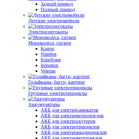
Задний привод
Полный привод
Детские электромобили
Электроснегокаты
Моноколеса, сигвеи
Kugoo
Ninebot
KingSong
Inmotion
Veteran
Гольфкары, багги, картинг
Грузовые электротрициклы
Аккумуляторы
АКБ для электросамокатов
АКБ для электровелосипедов
АКБ для электроскутеров
АКБ для электротрициклов
АКБ для электроквадроциклов
АКБ для электромотоциклов