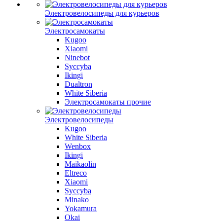
Электровелосипеды для курьеров
Электросамокаты
Kugoo
Xiaomi
Ninebot
Syccyba
Ikingi
Dualtron
White Siberia
Электросамокаты прочие
Электровелосипеды
Kugoo
White Siberia
Wenbox
Ikingi
Maikaolin
Eltreco
Xiaomi
Syccyba
Minako
Yokamura
Okai