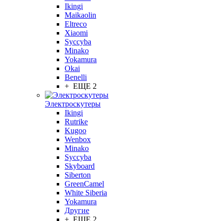
Ikingi
Maikaolin
Eltreco
Xiaomi
Syccyba
Minako
Yokamura
Okai
Benelli
+ ЕЩЕ 2
Электроскутеры
Ikingi
Rutrike
Kugoo
Wenbox
Minako
Syccyba
Skyboard
Siberton
GreenCamel
White Siberia
Yokamura
Другие
+ ЕЩЕ 2