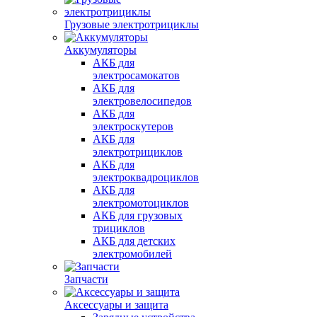
Грузовые электротрициклы
Аккумуляторы
АКБ для
электросамокатов
АКБ для
электровелосипедов
АКБ для
электроскутеров
АКБ для
электротрициклов
АКБ для
электроквадроциклов
АКБ для
электромотоциклов
АКБ для грузовых
трициклов
АКБ для детских
электромобилей
Запчасти
Аксессуары и защита