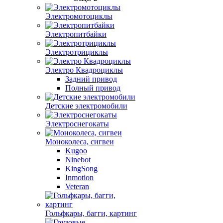
Электромотоциклы
Электропитбайки
Электротрициклы
Электро Квадроциклы
Задний привод
Полный привод
Детские электромобили
Электроснегокаты
Моноколеса, сигвеи
Kugoo
Ninebot
KingSong
Inmotion
Veteran
Гольфкары, багги, картинг