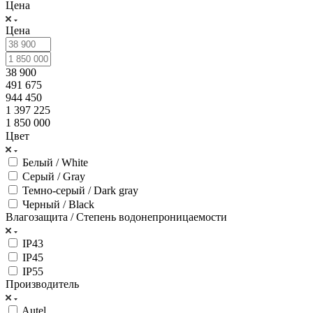
Цена
Цена
38 900
491 675
944 450
1 397 225
1 850 000
Цвет
Белый / White
Серый / Gray
Темно-серый / Dark gray
Черный / Black
Влагозащита / Степень водонепроницаемости
IP43
IP45
IP55
Производитель
Autel