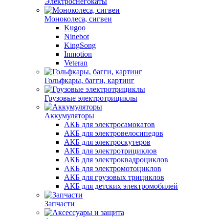
Электроснегокаты
Моноколеса, сигвеи
Kugoo
Ninebot
KingSong
Inmotion
Veteran
Гольфкары, багги, картинг
Грузовые электротрициклы
Аккумуляторы
АКБ для электросамокатов
АКБ для электровелосипедов
АКБ для электроскутеров
АКБ для электротрициклов
АКБ для электроквадроциклов
АКБ для электромотоциклов
АКБ для грузовых трициклов
АКБ для детских электромобилей
Запчасти