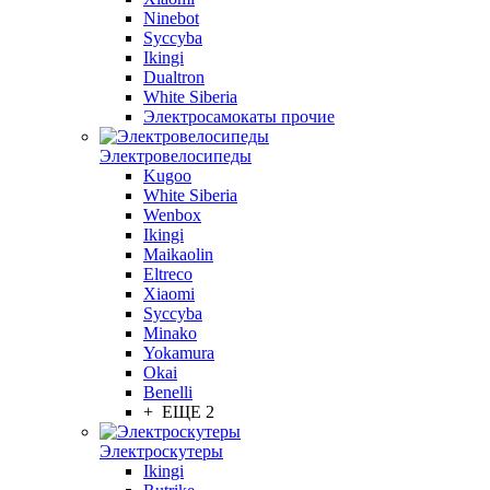
Ninebot
Syccyba
Ikingi
Dualtron
White Siberia
Электросамокаты прочие
Электровелосипеды
Kugoo
White Siberia
Wenbox
Ikingi
Maikaolin
Eltreco
Xiaomi
Syccyba
Minako
Yokamura
Okai
Benelli
+ ЕЩЕ 2
Электроскутеры
Ikingi