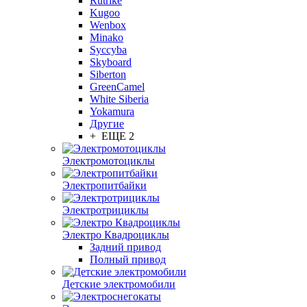
Rutrike
Kugoo
Wenbox
Minako
Syccyba
Skyboard
Siberton
GreenCamel
White Siberia
Yokamura
Другие
+ ЕЩЕ 2
Электромотоциклы
Электропитбайки
Электротрициклы
Электро Квадроциклы
Задний привод
Полный привод
Детские электромобили