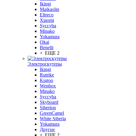
Ikingi
Maikaolin
Eltreco
Xiaomi
Syccyba
Minako
Yokamura
Okai
Benelli
+ ЕЩЕ 2
Электроскутеры
Ikingi
Rutrike
Kugoo
Wenbox
Minako
Syccyba
Skyboard
Siberton
GreenCamel
White Siberia
Yokamura
Другие
+ ЕЩЕ 2