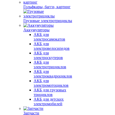
Гольфкары, багги, картинг
Грузовые электротрициклы
Аккумуляторы
АКБ для
электросамокатов
АКБ для
электровелосипедов
АКБ для
электроскутеров
АКБ для
электротрициклов
АКБ для
электроквадроциклов
АКБ для
электромотоциклов
АКБ для грузовых
трициклов
АКБ для детских
электромобилей
Запчасти