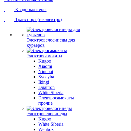
Квадрокоптеры
Транспорт (не электро)
Электровелосипеды для
курьеров
Электросамокаты
Kugoo
Xiaomi
Ninebot
Syccyba
Ikingi
Dualtron
White Siberia
Электросамокаты
прочие
Электровелосипеды
Kugoo
White Siberia
Wenbox