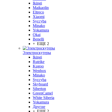
Ikingi
Maikaolin
Eltreco
Xiaomi
Syccyba
Minako
Yokamura
Okai
Benelli
+ ЕЩЕ 2
Электроскутеры
Ikingi
Rutrike
Kugoo
Wenbox
Minako
Syccyba
Skyboard
Siberton
GreenCamel
White Siberia
Yokamura
Другие
+ ЕЩЕ 2