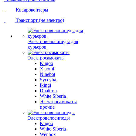
Квадрокоптеры
Транспорт (не электро)
Электровелосипеды для
курьеров
Электросамокаты
Kugoo
Xiaomi
Ninebot
Syccyba
Ikingi
Dualtron
White Siberia
Электросамокаты
прочие
Электровелосипеды
Kugoo
White Siberia
Wenbox