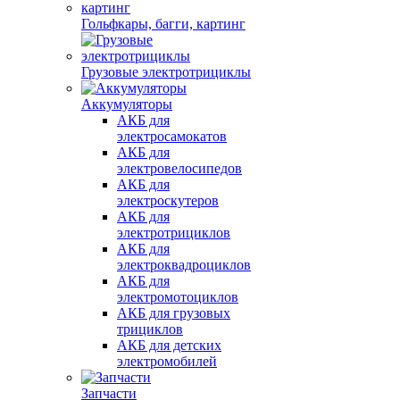
Гольфкары, багги, картинг
Грузовые электротрициклы
Аккумуляторы
АКБ для
электросамокатов
АКБ для
электровелосипедов
АКБ для
электроскутеров
АКБ для
электротрициклов
АКБ для
электроквадроциклов
АКБ для
электромотоциклов
АКБ для грузовых
трициклов
АКБ для детских
электромобилей
Запчасти