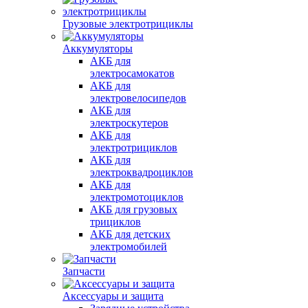
Грузовые электротрициклы
Аккумуляторы
АКБ для
электросамокатов
АКБ для
электровелосипедов
АКБ для
электроскутеров
АКБ для
электротрициклов
АКБ для
электроквадроциклов
АКБ для
электромотоциклов
АКБ для грузовых
трициклов
АКБ для детских
электромобилей
Запчасти
Аксессуары и защита