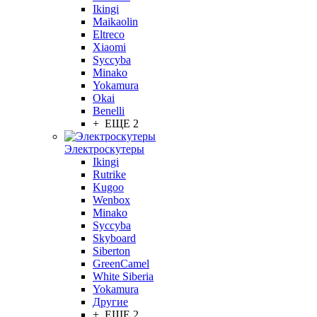
Ikingi
Maikaolin
Eltreco
Xiaomi
Syccyba
Minako
Yokamura
Okai
Benelli
+ ЕЩЕ 2
Электроскутеры
Ikingi
Rutrike
Kugoo
Wenbox
Minako
Syccyba
Skyboard
Siberton
GreenCamel
White Siberia
Yokamura
Другие
+ ЕЩЕ 2