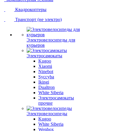
Квадрокоптеры
Транспорт (не электро)
Электровелосипеды для
курьеров
Электросамокаты
Kugoo
Xiaomi
Ninebot
Syccyba
Ikingi
Dualtron
White Siberia
Электросамокаты
прочие
Электровелосипеды
Kugoo
White Siberia
Wenbox