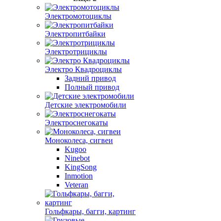
Электромотоциклы
Электропитбайки
Электротрициклы
Электро Квадроциклы
Задний привод
Полный привод
Детские электромобили
Электроснегокаты
Моноколеса, сигвеи
Kugoo
Ninebot
KingSong
Inmotion
Veteran
Гольфкары, багги, картинг