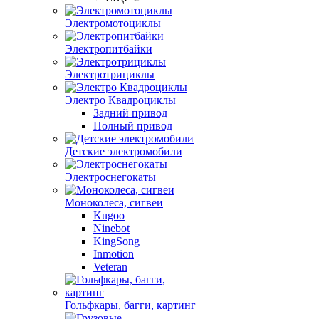
Электромотоциклы
Электропитбайки
Электротрициклы
Электро Квадроциклы
Задний привод
Полный привод
Детские электромобили
Электроснегокаты
Моноколеса, сигвеи
Kugoo
Ninebot
KingSong
Inmotion
Veteran
Гольфкары, багги, картинг