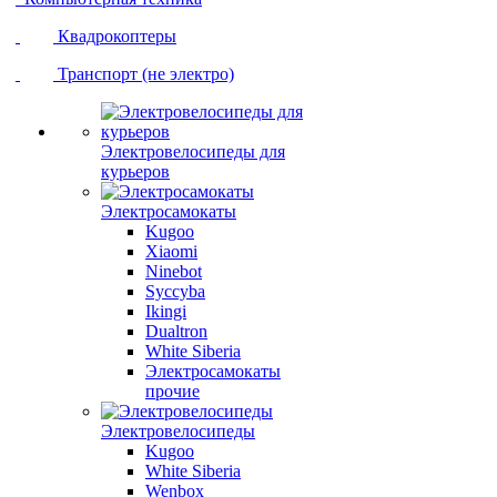
Квадрокоптеры
Транспорт (не электро)
Электровелосипеды для
курьеров
Электросамокаты
Kugoo
Xiaomi
Ninebot
Syccyba
Ikingi
Dualtron
White Siberia
Электросамокаты
прочие
Электровелосипеды
Kugoo
White Siberia
Wenbox