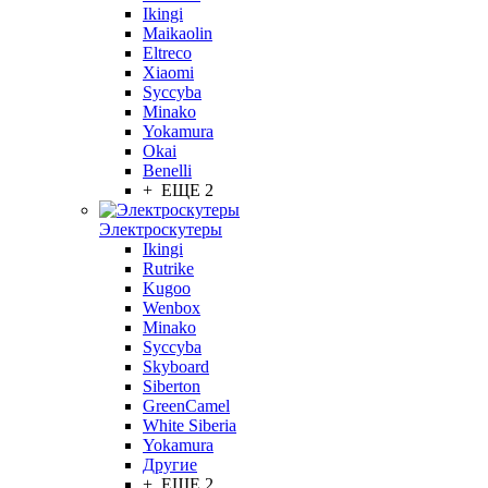
Ikingi
Maikaolin
Eltreco
Xiaomi
Syccyba
Minako
Yokamura
Okai
Benelli
+ ЕЩЕ 2
Электроскутеры
Ikingi
Rutrike
Kugoo
Wenbox
Minako
Syccyba
Skyboard
Siberton
GreenCamel
White Siberia
Yokamura
Другие
+ ЕЩЕ 2