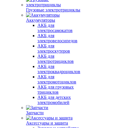
Грузовые электротрициклы
Аккумуляторы
АКБ для
электросамокатов
АКБ для
электровелосипедов
АКБ для
электроскутеров
АКБ для
электротрициклов
АКБ для
электроквадроциклов
АКБ для
электромотоциклов
АКБ для грузовых
трициклов
АКБ для детских
электромобилей
Запчасти
Аксессуары и защита