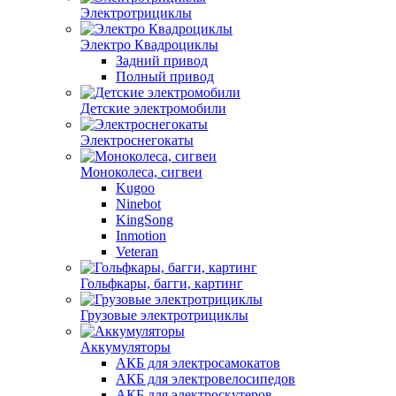
Электротрициклы
Электро Квадроциклы
Задний привод
Полный привод
Детские электромобили
Электроснегокаты
Моноколеса, сигвеи
Kugoo
Ninebot
KingSong
Inmotion
Veteran
Гольфкары, багги, картинг
Грузовые электротрициклы
Аккумуляторы
АКБ для электросамокатов
АКБ для электровелосипедов
АКБ для электроскутеров