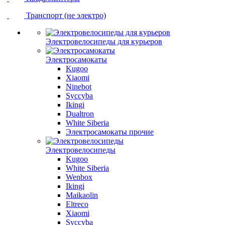
Транспорт (не электро)
Электровелосипеды для курьеров
Электросамокаты
Kugoo
Xiaomi
Ninebot
Syccyba
Ikingi
Dualtron
White Siberia
Электросамокаты прочие
Электровелосипеды
Kugoo
White Siberia
Wenbox
Ikingi
Maikaolin
Eltreco
Xiaomi
Syccyba