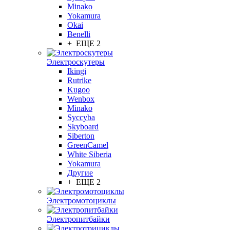
Minako
Yokamura
Okai
Benelli
+ ЕЩЕ 2
Электроскутеры
Ikingi
Rutrike
Kugoo
Wenbox
Minako
Syccyba
Skyboard
Siberton
GreenCamel
White Siberia
Yokamura
Другие
+ ЕЩЕ 2
Электромотоциклы
Электропитбайки