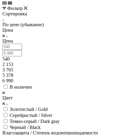
Фильтр
Сортировка
По цене (убывание)
Цена
Цена
540
2 153
3 765
5 378
6 990
В наличии
Цвет
Золотистый / Gold
Серебристый / Silver
Темно-серый / Dark gray
Черный / Black
Влагозащита / Степень водонепроницаемости