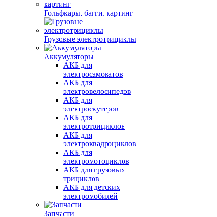
Гольфкары, багги, картинг
Грузовые электротрициклы
Аккумуляторы
АКБ для
электросамокатов
АКБ для
электровелосипедов
АКБ для
электроскутеров
АКБ для
электротрициклов
АКБ для
электроквадроциклов
АКБ для
электромотоциклов
АКБ для грузовых
трициклов
АКБ для детских
электромобилей
Запчасти