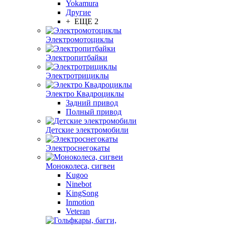
Yokamura
Другие
+ ЕЩЕ 2
Электромотоциклы
Электропитбайки
Электротрициклы
Электро Квадроциклы
Задний привод
Полный привод
Детские электромобили
Электроснегокаты
Моноколеса, сигвеи
Kugoo
Ninebot
KingSong
Inmotion
Veteran