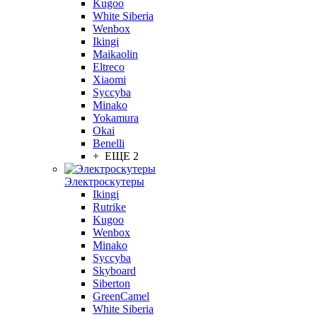
Kugoo
White Siberia
Wenbox
Ikingi
Maikaolin
Eltreco
Xiaomi
Syccyba
Minako
Yokamura
Okai
Benelli
+ ЕЩЕ 2
Электроскутеры
Ikingi
Rutrike
Kugoo
Wenbox
Minako
Syccyba
Skyboard
Siberton
GreenCamel
White Siberia