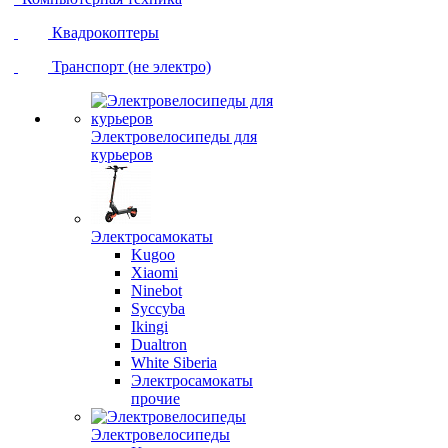
Квадрокоптеры
Транспорт (не электро)
Электровелосипеды для
курьеров
Электросамокаты
Kugoo
Xiaomi
Ninebot
Syccyba
Ikingi
Dualtron
White Siberia
Электросамокаты
прочие
Электровелосипеды