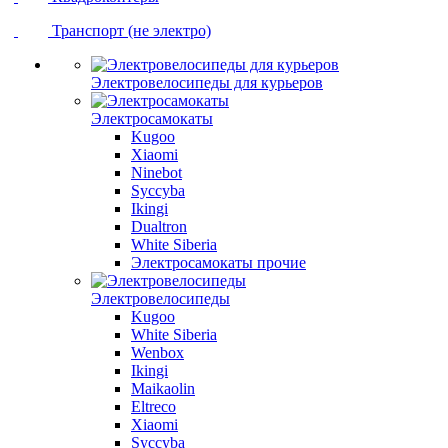
Транспорт (не электро)
Электровелосипеды для курьеров
Электросамокаты
Kugoo
Xiaomi
Ninebot
Syccyba
Ikingi
Dualtron
White Siberia
Электросамокаты прочие
Электровелосипеды
Kugoo
White Siberia
Wenbox
Ikingi
Maikaolin
Eltreco
Xiaomi
Syccyba