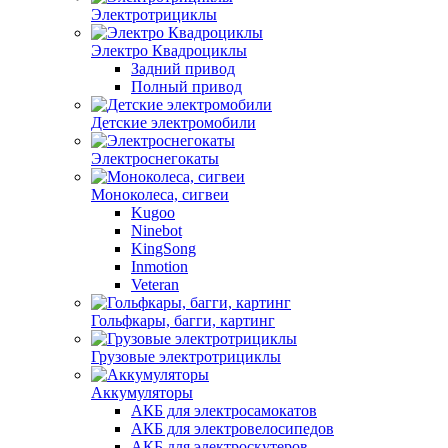
Электротрициклы
Электро Квадроциклы
Задний привод
Полный привод
Детские электромобили
Электроснегокаты
Моноколеса, сигвеи
Kugoo
Ninebot
KingSong
Inmotion
Veteran
Гольфкары, багги, картинг
Грузовые электротрициклы
Аккумуляторы
АКБ для электросамокатов
АКБ для электровелосипедов
АКБ для электроскутеров