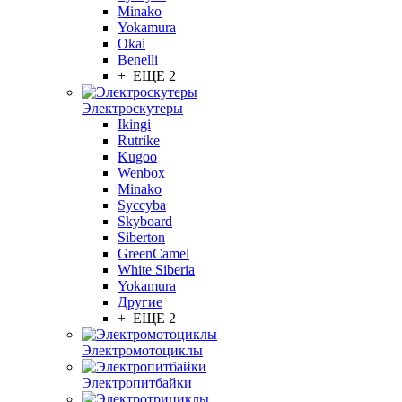
Minako
Yokamura
Okai
Benelli
+ ЕЩЕ 2
Электроскутеры
Ikingi
Rutrike
Kugoo
Wenbox
Minako
Syccyba
Skyboard
Siberton
GreenCamel
White Siberia
Yokamura
Другие
+ ЕЩЕ 2
Электромотоциклы
Электропитбайки