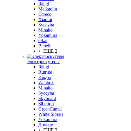
Ikingi
Maikaolin
Eltreco
Xiaomi
Syccyba
Minako
Yokamura
Okai
Benelli
+ ЕЩЕ 2
Электроскутеры
Ikingi
Rutrike
Kugoo
Wenbox
Minako
Syccyba
Skyboard
Siberton
GreenCamel
White Siberia
Yokamura
Другие
+ ЕЩЕ 2