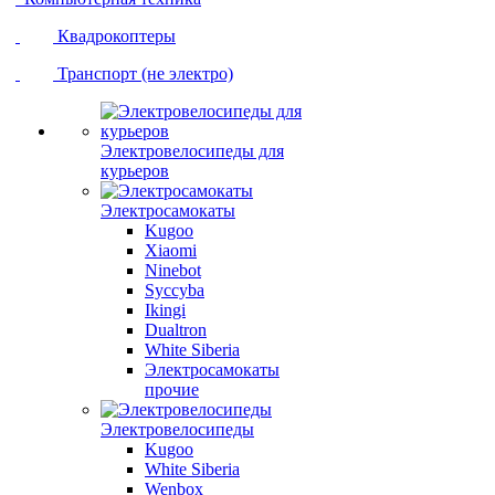
Квадрокоптеры
Транспорт (не электро)
Электровелосипеды для
курьеров
Электросамокаты
Kugoo
Xiaomi
Ninebot
Syccyba
Ikingi
Dualtron
White Siberia
Электросамокаты
прочие
Электровелосипеды
Kugoo
White Siberia
Wenbox