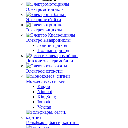
Электромотоциклы
Электропитбайки
Электротрициклы
Электро Квадроциклы
Задний привод
Полный привод
Детские электромобили
Электроснегокаты
Моноколеса, сигвеи
Kugoo
Ninebot
KingSong
Inmotion
Veteran
Гольфкары, багги, картинг