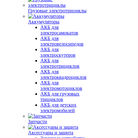
Грузовые электротрициклы
Аккумуляторы
АКБ для
электросамокатов
АКБ для
электровелосипедов
АКБ для
электроскутеров
АКБ для
электротрициклов
АКБ для
электроквадроциклов
АКБ для
электромотоциклов
АКБ для грузовых
трициклов
АКБ для детских
электромобилей
Запчасти
Аксессуары и защита