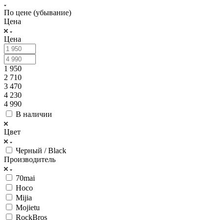
По цене (убывание)
Цена
Цена
1 950
2 710
3 470
4 230
4 990
В наличии
Цвет
Черный / Black
Производитель
70mai
Hoco
Mijia
Mojietu
RockBros