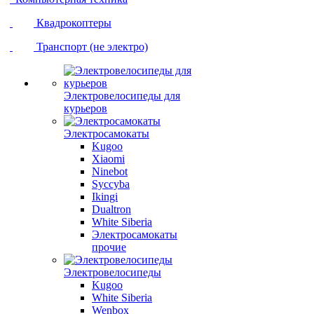
Квадрокоптеры
Транспорт (не электро)
Электровелосипеды для
курьеров
Электросамокаты
Kugoo
Xiaomi
Ninebot
Syccyba
Ikingi
Dualtron
White Siberia
Электросамокаты
прочие
Электровелосипеды
Kugoo
White Siberia
Wenbox