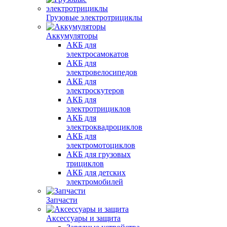
Грузовые электротрициклы
Аккумуляторы
АКБ для
электросамокатов
АКБ для
электровелосипедов
АКБ для
электроскутеров
АКБ для
электротрициклов
АКБ для
электроквадроциклов
АКБ для
электромотоциклов
АКБ для грузовых
трициклов
АКБ для детских
электромобилей
Запчасти
Аксессуары и защита