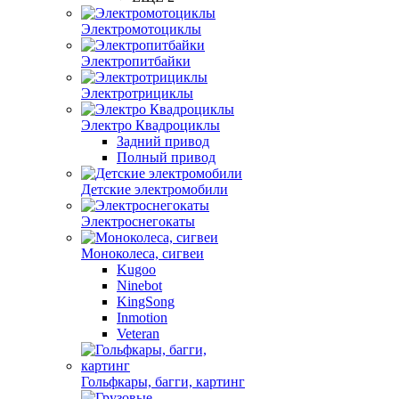
Электромотоциклы
Электропитбайки
Электротрициклы
Электро Квадроциклы
Задний привод
Полный привод
Детские электромобили
Электроснегокаты
Моноколеса, сигвеи
Kugoo
Ninebot
KingSong
Inmotion
Veteran
Гольфкары, багги, картинг