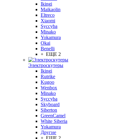
Ikingi
Maikaolin
Eltreco
Xiaomi
Syccyba
Minako
Yokamura
Okai
Benelli
+ ЕЩЕ 2
Электроскутеры
Ikingi
Rutrike
Kugoo
Wenbox
Minako
Syccyba
Skyboard
Siberton
GreenCamel
White Siberia
Yokamura
Другие
+ ЕЩЕ 2