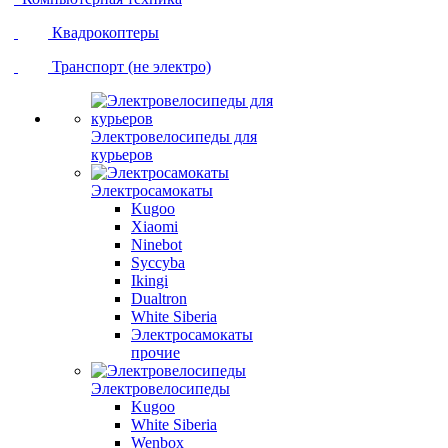
Квадрокоптеры
Транспорт (не электро)
Электровелосипеды для
курьеров
Электросамокаты
Kugoo
Xiaomi
Ninebot
Syccyba
Ikingi
Dualtron
White Siberia
Электросамокаты
прочие
Электровелосипеды
Kugoo
White Siberia
Wenbox