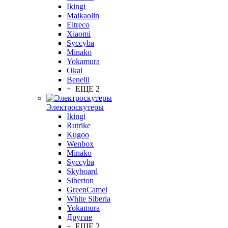
Ikingi
Maikaolin
Eltreco
Xiaomi
Syccyba
Minako
Yokamura
Okai
Benelli
+ ЕЩЕ 2
Электроскутеры
Ikingi
Rutrike
Kugoo
Wenbox
Minako
Syccyba
Skyboard
Siberton
GreenCamel
White Siberia
Yokamura
Другие
+ ЕЩЕ 2