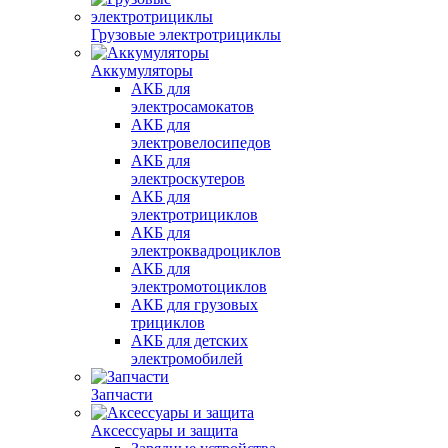
Грузовые электротрициклы
Аккумуляторы
АКБ для
электросамокатов
АКБ для
электровелосипедов
АКБ для
электроскутеров
АКБ для
электротрициклов
АКБ для
электроквадроциклов
АКБ для
электромотоциклов
АКБ для грузовых
трициклов
АКБ для детских
электромобилей
Запчасти
Аксессуары и защита