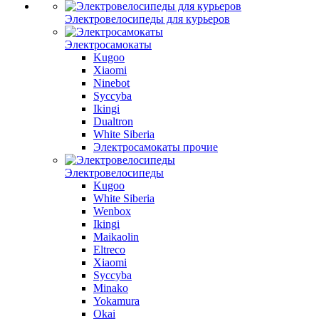
Электровелосипеды для курьеров
Электросамокаты
Kugoo
Xiaomi
Ninebot
Syccyba
Ikingi
Dualtron
White Siberia
Электросамокаты прочие
Электровелосипеды
Kugoo
White Siberia
Wenbox
Ikingi
Maikaolin
Eltreco
Xiaomi
Syccyba
Minako
Yokamura
Okai