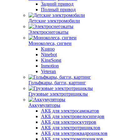
Задний привод
Полный привод
Детские электромобили
Электроснегокаты
Моноколеса, сигвеи
Kugoo
Ninebot
KingSong
Inmotion
Veteran
Гольфкары, багги, картинг
Грузовые электротрициклы
Аккумуляторы
АКБ для электросамокатов
АКБ для электровелосипедов
АКБ для электроскутеров
АКБ для электротрициклов
АКБ для электроквадроциклов
АКБ для электромотоциклов