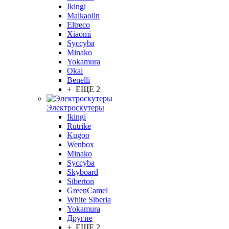
Ikingi
Maikaolin
Eltreco
Xiaomi
Syccyba
Minako
Yokamura
Okai
Benelli
+ ЕЩЕ 2
Электроскутеры
Ikingi
Rutrike
Kugoo
Wenbox
Minako
Syccyba
Skyboard
Siberton
GreenCamel
White Siberia
Yokamura
Другие
+ ЕЩЕ 2