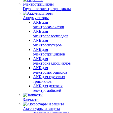
Грузовые электротрициклы
Аккумуляторы
АКБ для
электросамокатов
АКБ для
электровелосипедов
АКБ для
электроскутеров
АКБ для
электротрициклов
АКБ для
электроквадроциклов
АКБ для
электромотоциклов
АКБ для грузовых
трициклов
АКБ для детских
электромобилей
Запчасти
Аксессуары и защита