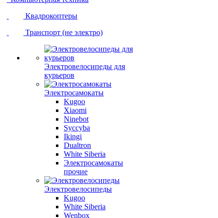
Квадрокоптеры
Транспорт (не электро)
Электровелосипеды для
курьеров
Электросамокаты
Kugoo
Xiaomi
Ninebot
Syccyba
Ikingi
Dualtron
White Siberia
Электросамокаты
прочие
Электровелосипеды
Kugoo
White Siberia
Wenbox