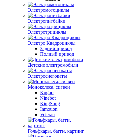
Электромотоциклы
Электропитбайки
Электротрициклы
Электро Квадроциклы
Задний привод
Полный привод
Детские электромобили
Электроснегокаты
Моноколеса, сигвеи
Kugoo
Ninebot
KingSong
Inmotion
Veteran
Гольфкары, багги, картинг