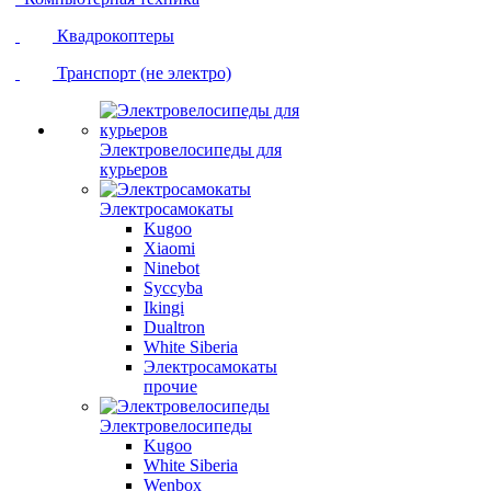
Квадрокоптеры
Транспорт (не электро)
Электровелосипеды для
курьеров
Электросамокаты
Kugoo
Xiaomi
Ninebot
Syccyba
Ikingi
Dualtron
White Siberia
Электросамокаты
прочие
Электровелосипеды
Kugoo
White Siberia
Wenbox