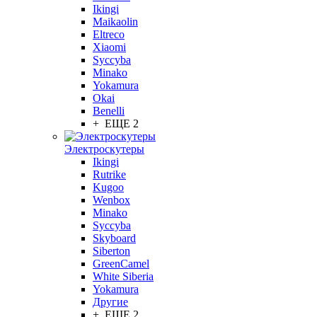
Ikingi
Maikaolin
Eltreco
Xiaomi
Syccyba
Minako
Yokamura
Okai
Benelli
+ ЕЩЕ 2
Электроскутеры
Ikingi
Rutrike
Kugoo
Wenbox
Minako
Syccyba
Skyboard
Siberton
GreenCamel
White Siberia
Yokamura
Другие
+ ЕЩЕ 2