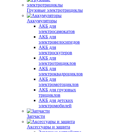
Грузовые электротрициклы
Аккумуляторы
АКБ для
электросамокатов
АКБ для
электровелосипедов
АКБ для
электроскутеров
АКБ для
электротрициклов
АКБ для
электроквадроциклов
АКБ для
электромотоциклов
АКБ для грузовых
трициклов
АКБ для детских
электромобилей
Запчасти
Аксессуары и защита