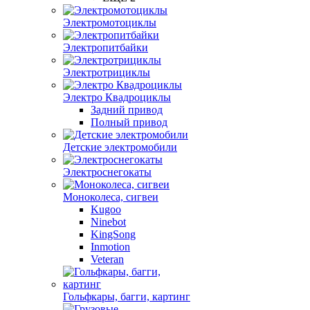
Электромотоциклы
Электропитбайки
Электротрициклы
Электро Квадроциклы
Задний привод
Полный привод
Детские электромобили
Электроснегокаты
Моноколеса, сигвеи
Kugoo
Ninebot
KingSong
Inmotion
Veteran
Гольфкары, багги, картинг