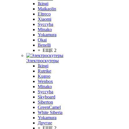
Ikingi
Maikaolin
Eltreco
Xiaomi
Syccyba
Minako
Yokamura
Okai
Benelli
+ ЕЩЕ 2
Электроскутеры
Ikingi
Rutrike
Kugoo
Wenbox
Minako
Syccyba
Skyboard
Siberton
GreenCamel
White Siberia
Yokamura
Другие
+ ЕЩЕ 2