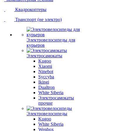
Квадрокоптеры
Транспорт (не электро)
Электровелосипеды для
курьеров
Электросамокаты
Kugoo
Xiaomi
Ninebot
Syccyba
Ikingi
Dualtron
White Siberia
Электросамокаты
прочие
Электровелосипеды
Kugoo
White Siberia
Wenbox