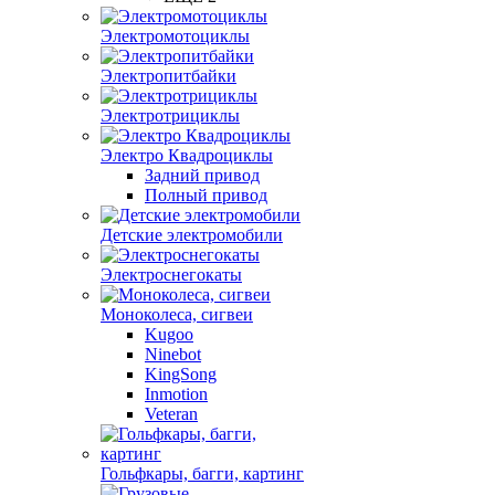
Электромотоциклы
Электропитбайки
Электротрициклы
Электро Квадроциклы
Задний привод
Полный привод
Детские электромобили
Электроснегокаты
Моноколеса, сигвеи
Kugoo
Ninebot
KingSong
Inmotion
Veteran
Гольфкары, багги, картинг