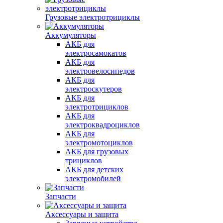
Грузовые электротрициклы
Аккумуляторы
АКБ для
электросамокатов
АКБ для
электровелосипедов
АКБ для
электроскутеров
АКБ для
электротрициклов
АКБ для
электроквадроциклов
АКБ для
электромотоциклов
АКБ для грузовых
трициклов
АКБ для детских
электромобилей
Запчасти
Аксессуары и защита