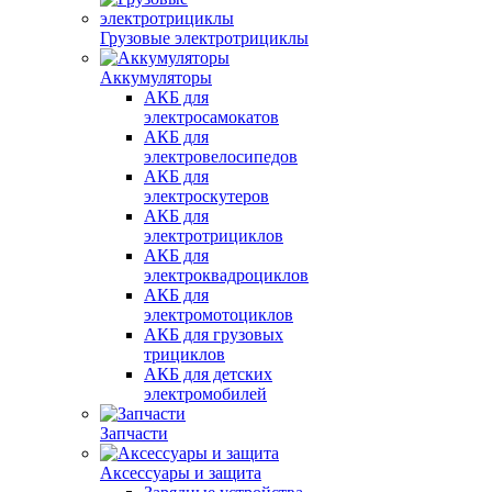
Грузовые электротрициклы
Аккумуляторы
АКБ для
электросамокатов
АКБ для
электровелосипедов
АКБ для
электроскутеров
АКБ для
электротрициклов
АКБ для
электроквадроциклов
АКБ для
электромотоциклов
АКБ для грузовых
трициклов
АКБ для детских
электромобилей
Запчасти
Аксессуары и защита