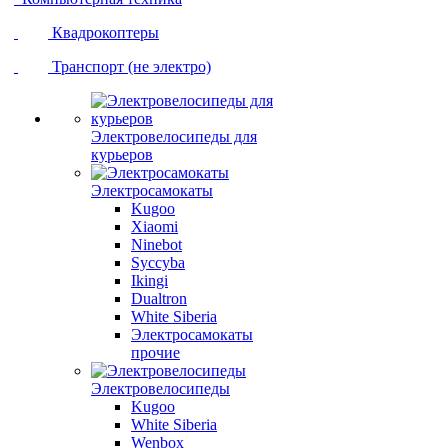
Квадрокоптеры
Транспорт (не электро)
Электровелосипеды для
курьеров
Электросамокаты
Kugoo
Xiaomi
Ninebot
Syccyba
Ikingi
Dualtron
White Siberia
Электросамокаты
прочие
Электровелосипеды
Kugoo
White Siberia
Wenbox