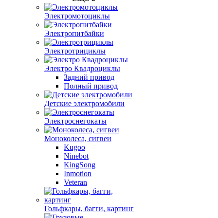
Электромотоциклы
Электропитбайки
Электротрициклы
Электро Квадроциклы
Задний привод
Полный привод
Детские электромобили
Электроснегокаты
Моноколеса, сигвеи
Kugoo
Ninebot
KingSong
Inmotion
Veteran
Гольфкары, багги, картинг