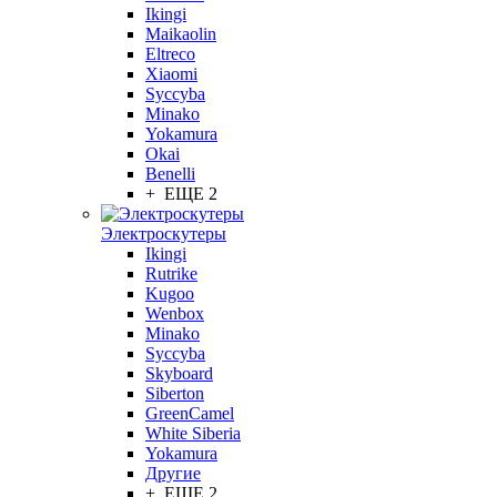
Ikingi
Maikaolin
Eltreco
Xiaomi
Syccyba
Minako
Yokamura
Okai
Benelli
+ ЕЩЕ 2
Электроскутеры
Ikingi
Rutrike
Kugoo
Wenbox
Minako
Syccyba
Skyboard
Siberton
GreenCamel
White Siberia
Yokamura
Другие
+ ЕЩЕ 2