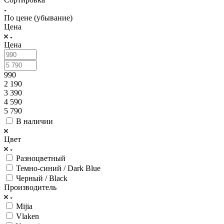
По цене (убывание)
Цена
Цена
990
2 190
3 390
4 590
5 790
В наличии
Цвет
Разноцветный
Темно-синий / Dark Blue
Черный / Black
Производитель
Mijia
Vlaken