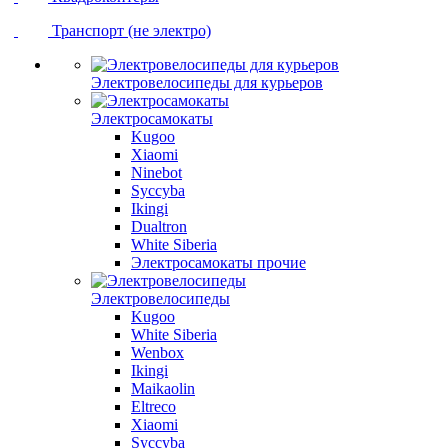
Транспорт (не электро)
Электровелосипеды для курьеров
Электросамокаты
Kugoo
Xiaomi
Ninebot
Syccyba
Ikingi
Dualtron
White Siberia
Электросамокаты прочие
Электровелосипеды
Kugoo
White Siberia
Wenbox
Ikingi
Maikaolin
Eltreco
Xiaomi
Syccyba