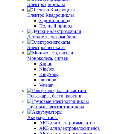
Электротрициклы
Электро Квадроциклы
Задний привод
Полный привод
Детские электромобили
Электроснегокаты
Моноколеса, сигвеи
Kugoo
Ninebot
KingSong
Inmotion
Veteran
Гольфкары, багги, картинг
Грузовые электротрициклы
Аккумуляторы
АКБ для электросамокатов
АКБ для электровелосипедов
АКБ для электроскутеров