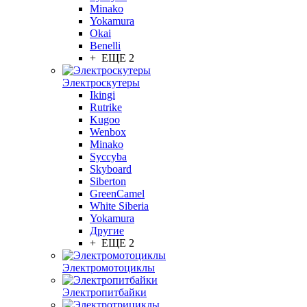
Minako
Yokamura
Okai
Benelli
+ ЕЩЕ 2
Электроскутеры
Ikingi
Rutrike
Kugoo
Wenbox
Minako
Syccyba
Skyboard
Siberton
GreenCamel
White Siberia
Yokamura
Другие
+ ЕЩЕ 2
Электромотоциклы
Электропитбайки