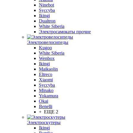
Ninebot
Syccyba
Ikingi
Dualtron
White Siberia
Электросамокаты прочие
Электровелосипеды
Kugoo
White Siberia
Wenbox
Ikingi
Maikaolin
Eltreco
Xiaomi
Syccyba
Minako
Yokamura
Okai
Benelli
+ ЕЩЕ 2
Электроскутеры
Ikingi