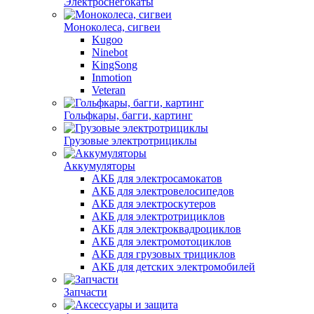
Электроснегокаты
Моноколеса, сигвеи
Kugoo
Ninebot
KingSong
Inmotion
Veteran
Гольфкары, багги, картинг
Грузовые электротрициклы
Аккумуляторы
АКБ для электросамокатов
АКБ для электровелосипедов
АКБ для электроскутеров
АКБ для электротрициклов
АКБ для электроквадроциклов
АКБ для электромотоциклов
АКБ для грузовых трициклов
АКБ для детских электромобилей
Запчасти