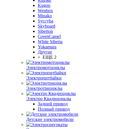
Rutrike
Kugoo
Wenbox
Minako
Syccyba
Skyboard
Siberton
GreenCamel
White Siberia
Yokamura
Другие
+ ЕЩЕ 2
Электромотоциклы
Электропитбайки
Электротрициклы
Электро Квадроциклы
Задний привод
Полный привод
Детские электромобили