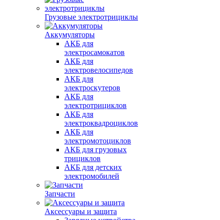
Грузовые электротрициклы
Аккумуляторы
АКБ для
электросамокатов
АКБ для
электровелосипедов
АКБ для
электроскутеров
АКБ для
электротрициклов
АКБ для
электроквадроциклов
АКБ для
электромотоциклов
АКБ для грузовых
трициклов
АКБ для детских
электромобилей
Запчасти
Аксессуары и защита