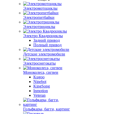
Электромотоциклы
Электропитбайки
Электротрициклы
Электро Квадроциклы
Задний привод
Полный привод
Детские электромобили
Электроснегокаты
Моноколеса, сигвеи
Kugoo
Ninebot
KingSong
Inmotion
Veteran
Гольфкары, багги, картинг