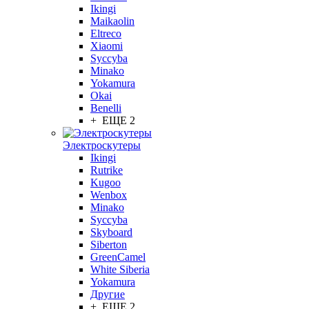
Ikingi
Maikaolin
Eltreco
Xiaomi
Syccyba
Minako
Yokamura
Okai
Benelli
+ ЕЩЕ 2
Электроскутеры
Ikingi
Rutrike
Kugoo
Wenbox
Minako
Syccyba
Skyboard
Siberton
GreenCamel
White Siberia
Yokamura
Другие
+ ЕЩЕ 2