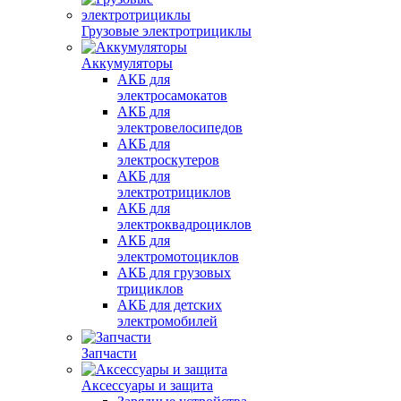
Грузовые электротрициклы
Аккумуляторы
АКБ для
электросамокатов
АКБ для
электровелосипедов
АКБ для
электроскутеров
АКБ для
электротрициклов
АКБ для
электроквадроциклов
АКБ для
электромотоциклов
АКБ для грузовых
трициклов
АКБ для детских
электромобилей
Запчасти
Аксессуары и защита