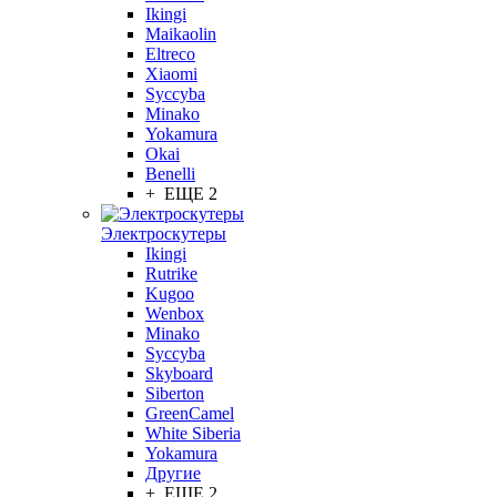
Ikingi
Maikaolin
Eltreco
Xiaomi
Syccyba
Minako
Yokamura
Okai
Benelli
+ ЕЩЕ 2
Электроскутеры
Ikingi
Rutrike
Kugoo
Wenbox
Minako
Syccyba
Skyboard
Siberton
GreenCamel
White Siberia
Yokamura
Другие
+ ЕЩЕ 2