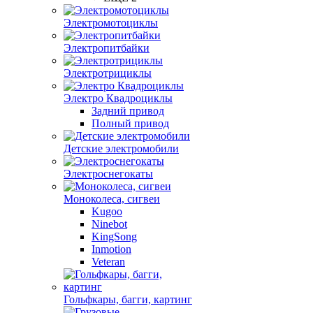
Электромотоциклы
Электропитбайки
Электротрициклы
Электро Квадроциклы
Задний привод
Полный привод
Детские электромобили
Электроснегокаты
Моноколеса, сигвеи
Kugoo
Ninebot
KingSong
Inmotion
Veteran
Гольфкары, багги, картинг