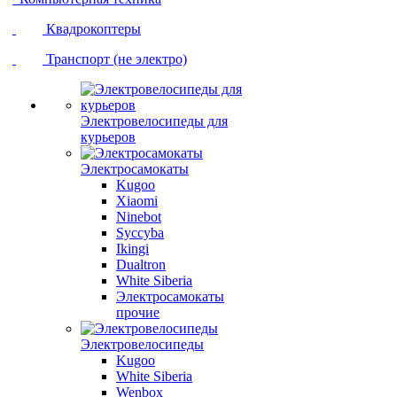
Квадрокоптеры
Транспорт (не электро)
Электровелосипеды для
курьеров
Электросамокаты
Kugoo
Xiaomi
Ninebot
Syccyba
Ikingi
Dualtron
White Siberia
Электросамокаты
прочие
Электровелосипеды
Kugoo
White Siberia
Wenbox