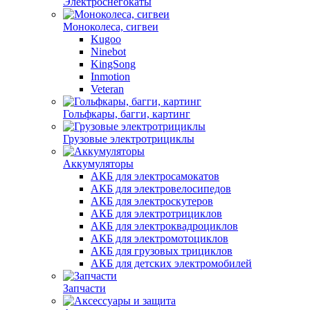
Электроснегокаты
Моноколеса, сигвеи
Kugoo
Ninebot
KingSong
Inmotion
Veteran
Гольфкары, багги, картинг
Грузовые электротрициклы
Аккумуляторы
АКБ для электросамокатов
АКБ для электровелосипедов
АКБ для электроскутеров
АКБ для электротрициклов
АКБ для электроквадроциклов
АКБ для электромотоциклов
АКБ для грузовых трициклов
АКБ для детских электромобилей
Запчасти