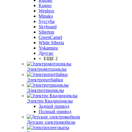
Rutrike
Kugoo
Wenbox
Minako
Syccyba
Skyboard
Siberton
GreenCamel
White Siberia
Yokamura
Другие
+ ЕЩЕ 2
Электромотоциклы
Электропитбайки
Электротрициклы
Электро Квадроциклы
Задний привод
Полный привод
Детские электромобили