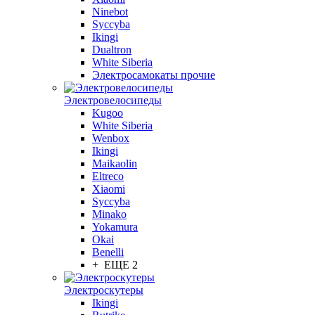
Ninebot
Syccyba
Ikingi
Dualtron
White Siberia
Электросамокаты прочие
Электровелосипеды
Kugoo
White Siberia
Wenbox
Ikingi
Maikaolin
Eltreco
Xiaomi
Syccyba
Minako
Yokamura
Okai
Benelli
+ ЕЩЕ 2
Электроскутеры
Ikingi