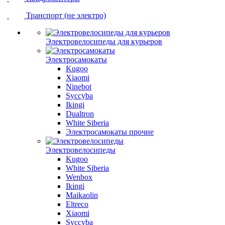
Транспорт (не электро)
Электровелосипеды для курьеров
Электросамокаты
Kugoo
Xiaomi
Ninebot
Syccyba
Ikingi
Dualtron
White Siberia
Электросамокаты прочие
Электровелосипеды
Kugoo
White Siberia
Wenbox
Ikingi
Maikaolin
Eltreco
Xiaomi
Syccyba