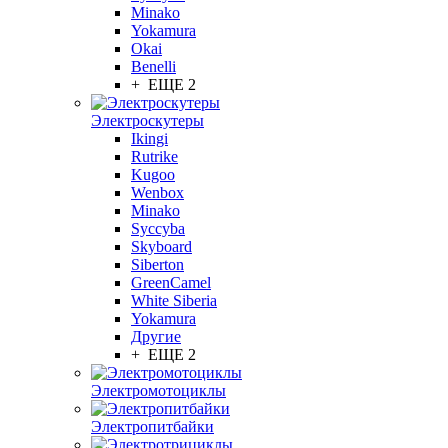
Minako
Yokamura
Okai
Benelli
+ ЕЩЕ 2
Электроскутеры
Ikingi
Rutrike
Kugoo
Wenbox
Minako
Syccyba
Skyboard
Siberton
GreenCamel
White Siberia
Yokamura
Другие
+ ЕЩЕ 2
Электромотоциклы
Электропитбайки