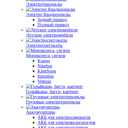
Электротрициклы
Электро Квадроциклы
Задний привод
Полный привод
Детские электромобили
Электроснегокаты
Моноколеса, сигвеи
Kugoo
Ninebot
KingSong
Inmotion
Veteran
Гольфкары, багги, картинг
Грузовые электротрициклы
Аккумуляторы
АКБ для электросамокатов
АКБ для электровелосипедов
АКБ для электроскутеров