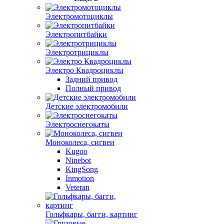
Электромотоциклы
Электропитбайки
Электротрициклы
Электро Квадроциклы
Задний привод
Полный привод
Детские электромобили
Электроснегокаты
Моноколеса, сигвеи
Kugoo
Ninebot
KingSong
Inmotion
Veteran
Гольфкары, багги, картинг