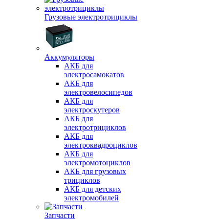
Грузовые электротрициклы
Аккумуляторы
АКБ для
электросамокатов
АКБ для
электровелосипедов
АКБ для
электроскутеров
АКБ для
электротрициклов
АКБ для
электроквадроциклов
АКБ для
электромотоциклов
АКБ для грузовых
трициклов
АКБ для детских
электромобилей
Запчасти