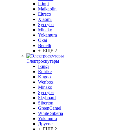
Ikingi
Maikaolin
Eltreco
Xiaomi
Syccyba
Minako
Yokamura
Okai
Benelli
+ ЕЩЕ 2
Электроскутеры
Ikingi
Rutrike
Kugoo
Wenbox
Minako
Syccyba
Skyboard
Siberton
GreenCamel
White Siberia
Yokamura
Другие
+ ЕЩЕ 2