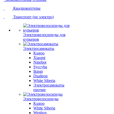
Квадрокоптеры
Транспорт (не электро)
Электровелосипеды для
курьеров
Электросамокаты
Kugoo
Xiaomi
Ninebot
Syccyba
Ikingi
Dualtron
White Siberia
Электросамокаты
прочие
Электровелосипеды
Kugoo
White Siberia
Wenbox