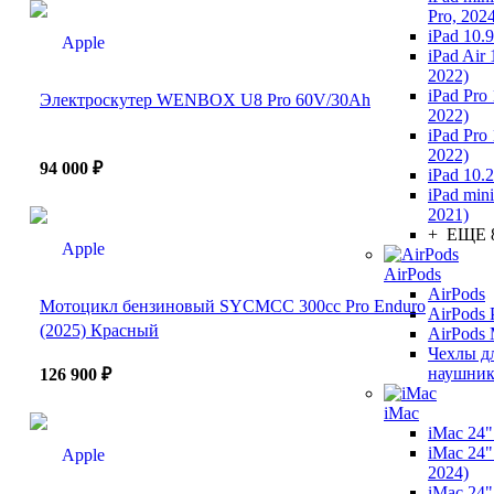
Pro, 202
iPad 10.
iPad Air 
2022)
iPad Pro
Электроскутер WENBOX U8 Pro 60V/30Ah
2022)
iPad Pro
2022)
94 000 ₽
iPad 10.
iPad mini
2021)
+ ЕЩЕ 
AirPods
AirPods
Мотоцикл бензиновый SYCMCC 300cc Pro Enduro
AirPods 
(2025) Красный
AirPods
Чехлы д
наушник
126 900 ₽
iMac
iMac 24"
iMac 24"
2024)
iMac 24"