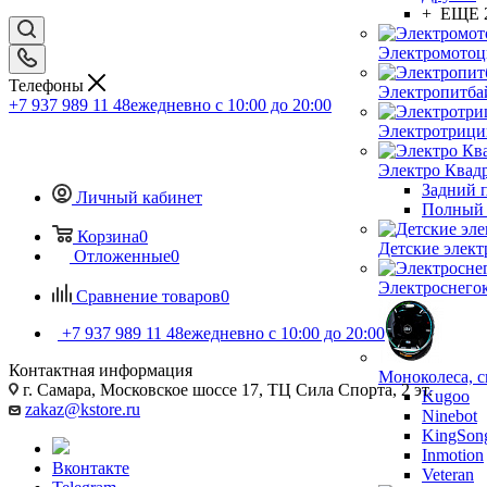
+ ЕЩЕ 
Электромото
Телефоны
Электропитба
+7 937 989 11 48
ежедневно с 10:00 до 20:00
Электротриц
Электро Квад
Задний 
Личный кабинет
Полный 
Корзина
0
Детские элек
Отложенные
0
Электроснего
Сравнение товаров
0
+7 937 989 11 48
ежедневно с 10:00 до 20:00
Контактная информация
Моноколеса, с
г. Самара, Московское шоссе 17, ТЦ Сила Спорта, 2 эт.
Kugoo
zakaz@kstore.ru
Ninebot
KingSon
Inmotion
Вконтакте
Veteran