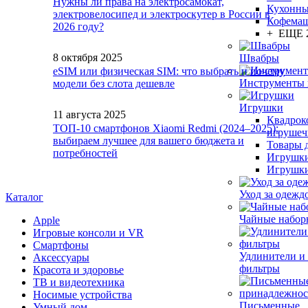
Нужны ли права на электросамокат,
Кухонны
электровелосипед и электроскутер в России в
Кофема
2026 году?
+ ЕЩЕ 
8 октября 2025
Швабры
eSIM или физическая SIM: что выбрать и почему
Инструменты 
модели без слота дешевле
Игрушки
11 августа 2025
Квадрок
ТОП-10 смартфонов Xiaomi Redmi (2024–2025):
игруше
выбираем лучшее для вашего бюджета и
Товары д
потребностей
Игрушки
Игрушки
Уход за одежд
Каталог
Чайные набор
Apple
Игровые консоли и VR
Смартфоны
Удлинители и
Аксессуары
фильтры
Красота и здоровье
ТВ и видеотехника
Носимые устройства
Письменные
Умный дом