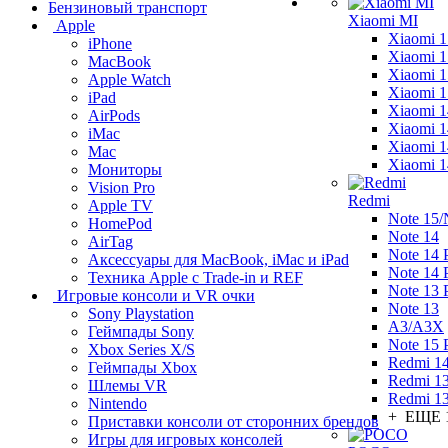
Бензиновый транспорт
Xiaomi MI
Apple
Xiaomi 1
iPhone
Xiaomi 1
MacBook
Xiaomi 1
Apple Watch
Xiaomi 1
iPad
Xiaomi 1
AirPods
Xiaomi 1
iMac
Xiaomi 
Mac
Xiaomi 1
Мониторы
Vision Pro
Redmi
Apple TV
Note 15/
HomePod
Note 14
AirTag
Note 14 
Аксессуары для MacBook, iMac и iPad
Note 14 
Техника Apple с Trade-in и REF
Note 13 
Игровые консоли и VR очки
Note 13
Sony Playstation
A3/A3X
Геймпады Sony
Note 15 
Xbox Series X/S
Redmi 1
Геймпады Xbox
Redmi 1
Шлемы VR
Redmi 1
Nintendo
+ ЕЩЕ 
Приставки консоли от сторонних брендов
Игры для игровых консолей