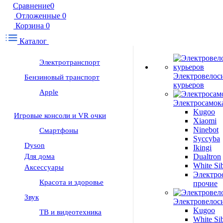
Сравнение
0
Отложенные
0
Корзина
0
Каталог
Электротранспорт
Электровелос
Бензиновый транспорт
курьеров
Apple
Электросамок
Kugoo
Игровые консоли и VR очки
Xiaomi
Ninebot
Смартфоны
Syccyba
Dyson
Ikingi
Для дома
Dualtron
White Sib
Аксессуары
Электро
Красота и здоровье
прочие
Звук
Электровелос
Kugoo
ТВ и видеотехника
White Sib