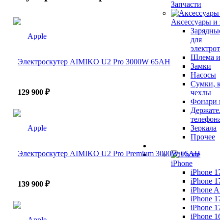
Запчасти
Аксессуары и
Зарядны
для
электро
Шлема и
Электроскутер AIMIKO U2 Pro 3000W 65AH
Замки
Насосы
Сумки, 
129 900 ₽
чехлы
Фонари 
Держате
телефон
Зеркала
Прочее
Электроскутер AIMIKO U2 Pro Premium 3000W 65AH
iPhone
iPhone 1
iPhone 1
139 900 ₽
iPhone A
iPhone 1
iPhone 1
iPhone 1