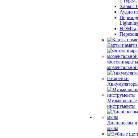
с Type-C
Хабы с 
Аудио п
Переход
Lightnin
HDMI ад
Переход
Карты памяти
Фотоаппарат
моментальной
Аккумуляторы
Музыкальные
инструменты
Диспенсеры и
мыла