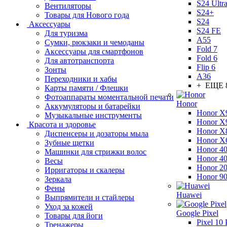
S24 Ultr
Вентиляторы
S24+
Товары для Нового года
S24
Аксессуары
S24 FE
Для туризма
A55
Сумки, рюкзаки и чемоданы
Fold 7
Аксессуары для смартфонов
Fold 6
Для автотранспорта
Flip 6
Зонты
A36
Переходники и хабы
+ ЕЩЕ 
Карты памяти / Флешки
Фотоаппараты моментальной печати
Honor
Аккумуляторы и батарейки
Honor X
Музыкальные инструменты
Honor X
Красота и здоровье
Honor X
Диспенсеры и дозаторы мыла
Honor X
Зубные щетки
Honor 40
Машинки для стрижки волос
Honor 40
Весы
Honor 2
Ирригаторы и скалеры
Honor 9
Зеркала
Фены
Huawei
Выпрямители и стайлеры
Уход за кожей
Google Pixel
Товары для йоги
Pixel 10 
Тренажеры