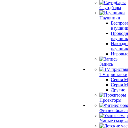
Саундбары
Наушники
Беспров
наушни
Провод
наушни
Накладн
наушни
Игровые
Запись
TV приставки
Серия M
Серия Mi
Другие
Проекторы
Фитнес-брасл
Умные смарт-