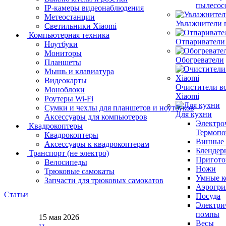
пылесос
IP-камеры видеонаблюдения
Метеостанции
Увлажнители 
Светильники Xiaomi
Компьютерная техника
Отпариватели
Ноутбуки
Мониторы
Обогреватели
Планшеты
Мышь и клавиатура
Видеокарты
Очистители в
Моноблоки
Xiaomi
Роутеры Wi-Fi
Сумки и чехлы для планшетов и ноутбуков
Для кухни
Аксессуары для компьютеров
Электро
Квадрокоптеры
Термопо
Квадрокоптеры
Винные 
Аксессуары к квадрокоптерам
Блендер
Транспорт (не электро)
Пригото
Велосипеды
Ножи
Трюковые самокаты
Умные к
Запчасти для трюковых самокатов
Аэрогри
Статьи
Посуда
Электри
помпы
15 мая 2026
Весы