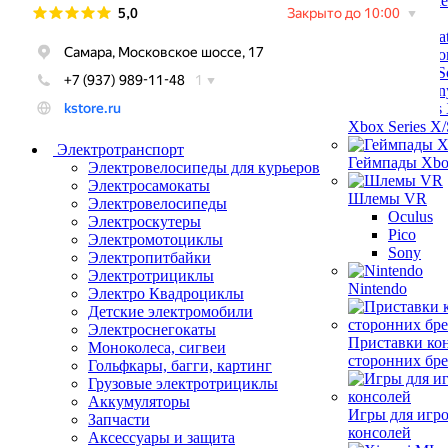
Техника Apple 
REF
Sony Playstatio
Геймпады Son
Xbox Series X/
Электротранспорт
Геймпады Xb
Электровелосипеды для курьеров
Электросамокаты
Шлемы VR
Электровелосипеды
Oculus
Электроскутеры
Pico
Электромотоциклы
Sony
Электропитбайки
Электротрициклы
Nintendo
Электро Квадроциклы
Детские электромобили
Электроснегокаты
Приставки ко
Моноколеса, сигвеи
сторонних бр
Гольфкары, багги, картинг
Грузовые электротрициклы
Аккумуляторы
Игры для игр
Запчасти
консолей
Аксессуары и защита