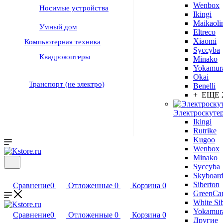
Wenbox
Носимые устройства
Ikingi
Maikaoli
Умный дом
Eltreco
Xiaomi
Компьютерная техника
Syccyba
Квадрокоптеры
Minako
Yokamur
Okai
Транспорт (не электро)
Benelli
+ ЕЩЕ 
Электроскуте
Ikingi
Rutrike
Kugoo
Wenbox
Minako
Syccyba
Skyboar
Siberton
Сравнение
0
Отложенные
0
Корзина
0
GreenCa
White Sib
Yokamur
Сравнение
0
Отложенные
0
Корзина
0
Другие