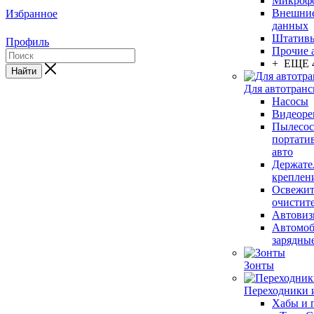
Микроф
Внешние
Избранное
данных
Штативы
Профиль
Прочие 
+ ЕЩЕ 
Найти
Для автотранс
Насосы
Видеоре
Пылесо
портати
авто
Держате
креплен
Освежит
очистит
Автовиз
Автомо
зарядны
Зонты
Переходники 
Хабы и 