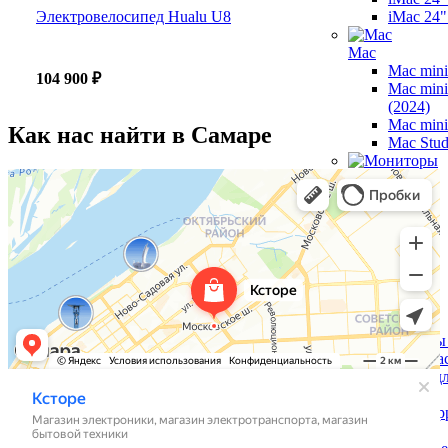
Электровелосипед Hualu U8
iMac 24"
Mac
Mac mini
104 900 ₽
Mac min
(2024)
Mac mini
Как нас найти в Самаре
Mac Stud
Мониторы
Vision Pro
Apple TV
HomePod
AirTag
Аксессуары д
iMac и iPad