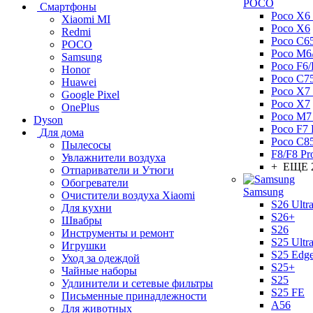
POCO
Смартфоны
Poco X6 
Xiaomi MI
Poco X6
Redmi
Poco C6
POCO
Poco M6
Samsung
Poco F6/
Honor
Poco C7
Huawei
Poco X7 
Google Pixel
Poco X7
OnePlus
Poco M7
Dyson
Poco F7 
Для дома
Poco C8
Пылесосы
F8/F8 Pr
Увлажнители воздуха
+ ЕЩЕ 
Отпариватели и Утюги
Обогреватели
Samsung
Очистители воздуха Xiaomi
S26 Ultr
Для кухни
S26+
Швабры
S26
Инструменты и ремонт
S25 Ultr
Игрушки
S25 Edg
Уход за одеждой
S25+
Чайные наборы
S25
Удлинители и сетевые фильтры
S25 FE
Письменные принадлежности
A56
Для животных