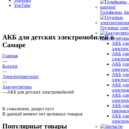
Telegram
YouTube
Гольфкары, ба
Грузовые эле
АКБ для детских электромобилей в
Аккумулятор
АКБ для
Самаре
электро
АКБ для
Главная
электро
—
АКБ для
Каталог
электро
—
АКБ для
Электротранспорт
электро
—
АКБ для
Аккумуляторы
электро
—
АКБ для детских электромобилей
АКБ для
электро
АКБ для
К сожалению, раздел пуст
трицикл
В данный момент нет активных товаров
АКБ для
электро
Популярные товары