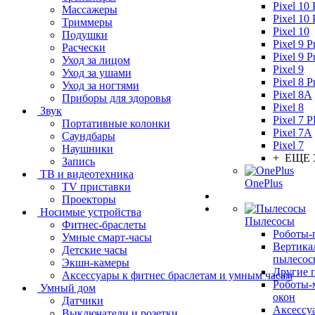
Pixel 10
Массажеры
Pixel 10 
Триммеры
Pixel 10
Подушки
Pixel 9 
Расчески
Pixel 9 P
Уход за лицом
Pixel 9
Уход за ушами
Pixel 8 P
Уход за ногтями
Pixel 8A
Приборы для здоровья
Pixel 8
Звук
Pixel 7 
Портативные колонки
Pixel 7A
Саундбары
Pixel 7
Наушники
+ ЕЩЕ 
Запись
ТВ и видеотехника
OnePlus
TV приставки
Проекторы
Носимые устройства
Пылесосы
Фитнес-браслеты
Роботы-
Умные смарт-часы
Вертика
Детские часы
пылесос
Экшн-камеры
Другие 
Аксессуары к фитнес браслетам и умным часам
Роботы
Умный дом
окон
Датчики
Аксессу
Выключатели и розетки