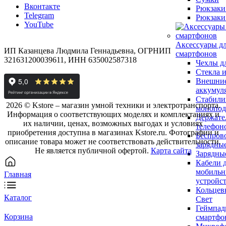
Вконтакте
Рюкзаки
Telegram
Рюкзаки
YouTube
Аксессуары д
ИП Казанцева Людмила Геннадьевна, ОГРНИП
смартфонов
321631200039611, ИНН 635002587318
Чехлы д
Стекла 
Внешни
аккумул
Стабили
2026 © Kstore – магазин умной техники и электротранспорта.
монопо
Информация о соответствующих моделях и комплектациях и
Держате
их наличии, ценах, возможных выгодах и условиях
телефон
приобретения доступна в магазинах Kstore.ru. Фотографии и
Беспров
описание товара может не соответствовать действительности.
зарядны
Не является публичной офертой.
Карта сайта
Зарядны
Кабели 
мобиль
Главная
устройс
Кольцев
Каталог
Свет
Геймпад
Корзина
смартфо