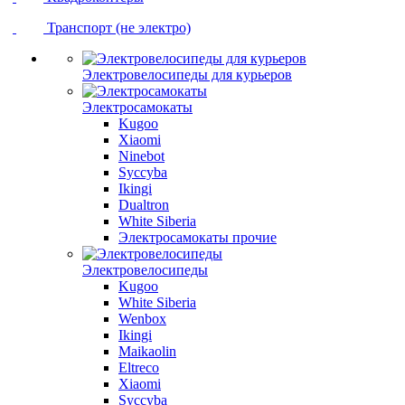
Транспорт (не электро)
Электровелосипеды для курьеров
Электросамокаты
Kugoo
Xiaomi
Ninebot
Syccyba
Ikingi
Dualtron
White Siberia
Электросамокаты прочие
Электровелосипеды
Kugoo
White Siberia
Wenbox
Ikingi
Maikaolin
Eltreco
Xiaomi
Syccyba