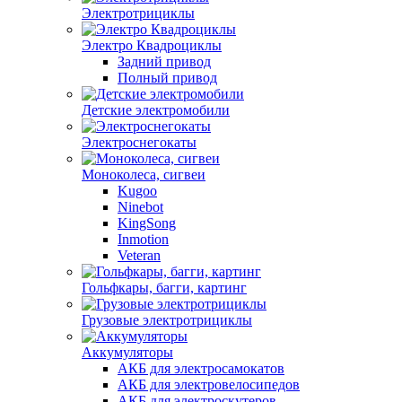
Электротрициклы
Электро Квадроциклы
Задний привод
Полный привод
Детские электромобили
Электроснегокаты
Моноколеса, сигвеи
Kugoo
Ninebot
KingSong
Inmotion
Veteran
Гольфкары, багги, картинг
Грузовые электротрициклы
Аккумуляторы
АКБ для электросамокатов
АКБ для электровелосипедов
АКБ для электроскутеров