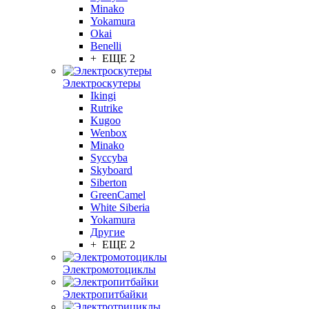
Minako
Yokamura
Okai
Benelli
+ ЕЩЕ 2
Электроскутеры
Ikingi
Rutrike
Kugoo
Wenbox
Minako
Syccyba
Skyboard
Siberton
GreenCamel
White Siberia
Yokamura
Другие
+ ЕЩЕ 2
Электромотоциклы
Электропитбайки