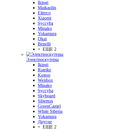
Ikingi
Maikaolin
Eltreco
Xiaomi
Syccyba
Minako
Yokamura
Okai
Benelli
+ ЕЩЕ 2
Электроскутеры
Ikingi
Rutrike
Kugoo
Wenbox
Minako
Syccyba
Skyboard
Siberton
GreenCamel
White Siberia
Yokamura
Другие
+ ЕЩЕ 2