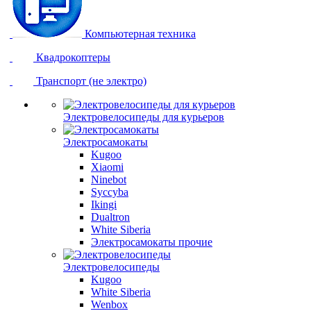
Компьютерная техника
Квадрокоптеры
Транспорт (не электро)
Электровелосипеды для курьеров
Электросамокаты
Kugoo
Xiaomi
Ninebot
Syccyba
Ikingi
Dualtron
White Siberia
Электросамокаты прочие
Электровелосипеды
Kugoo
White Siberia
Wenbox