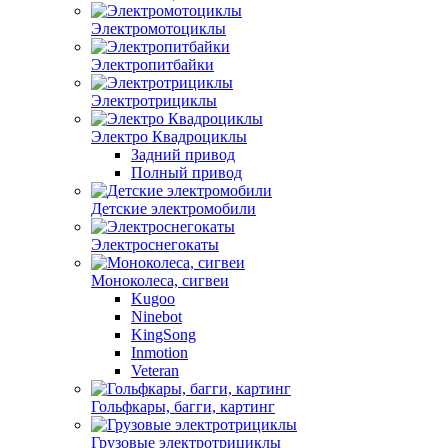
Электромотоциклы
Электропитбайки
Электротрициклы
Электро Квадроциклы
Задний привод
Полный привод
Детские электромобили
Электроснегокаты
Моноколеса, сигвеи
Kugoo
Ninebot
KingSong
Inmotion
Veteran
Гольфкары, багги, картинг
Грузовые электротрициклы