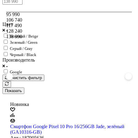
95 990
106 740
Цвет
117 490
128 240
138 990
Бежевый / Beige
Зеленый / Green
Серый / Gray
Черный / Black
Производитель
Google
Очистить фильтр
Показать
Новинка
Смартфон Google Pixel 10 Pro 16/256GB Jade, зелёный
(GA10316-GB)
Арт.: 187905636