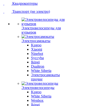
Квадрокоптеры
Транспорт (не электро)
Электровелосипеды для
курьеров
Электросамокаты
Kugoo
Xiaomi
Ninebot
Syccyba
Ikingi
Dualtron
White Siberia
Электросамокаты
прочие
Электровелосипеды
Kugoo
White Siberia
Wenbox
Ikingi