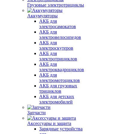
Грузовые электротрициклы
Аккумуляторы
АКБ для
электросамокатов
АКБ для
электровелосипедов
АКБ для
электроскутеров
АКБ для
электротрициклов
АКБ для
электроквадроциклов
АКБ для
электромотоциклов
АКБ для грузовых
трициклов
АКБ для детских
электромобилей
Запчасти
Аксессуары и защита
Зарядные устройства