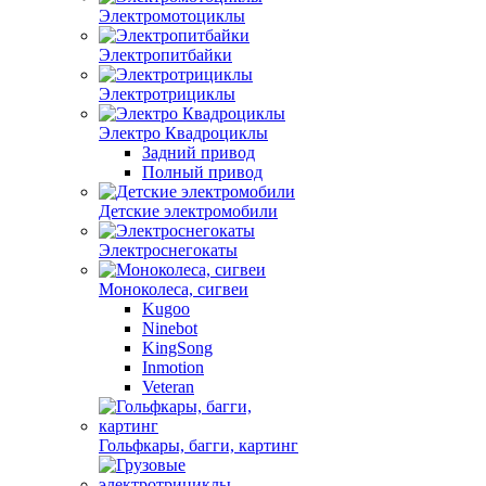
Электромотоциклы
Электропитбайки
Электротрициклы
Электро Квадроциклы
Задний привод
Полный привод
Детские электромобили
Электроснегокаты
Моноколеса, сигвеи
Kugoo
Ninebot
KingSong
Inmotion
Veteran
Гольфкары, багги, картинг