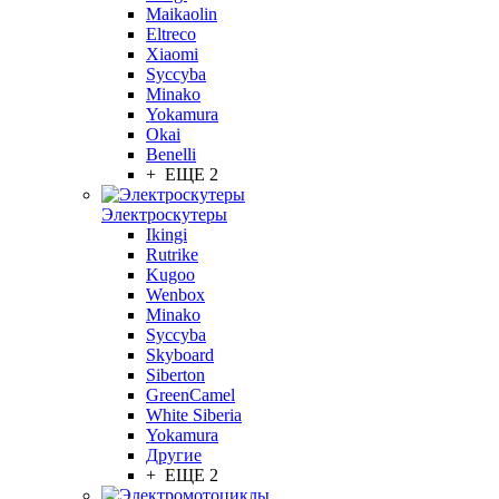
Maikaolin
Eltreco
Xiaomi
Syccyba
Minako
Yokamura
Okai
Benelli
+ ЕЩЕ 2
Электроскутеры
Ikingi
Rutrike
Kugoo
Wenbox
Minako
Syccyba
Skyboard
Siberton
GreenCamel
White Siberia
Yokamura
Другие
+ ЕЩЕ 2