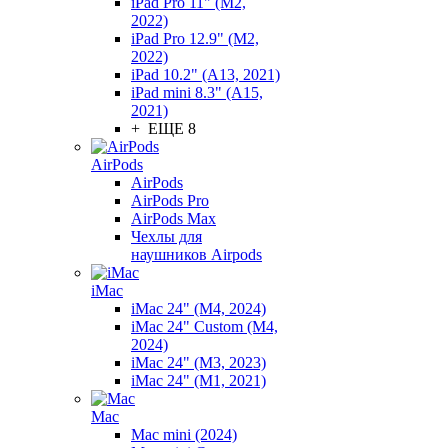
iPad Pro 11" (M2,
2022)
iPad Pro 12.9" (M2,
2022)
iPad 10.2" (A13, 2021)
iPad mini 8.3" (A15,
2021)
+ ЕЩЕ 8
AirPods
AirPods
AirPods Pro
AirPods Max
Чехлы для
наушников Airpods
iMac
iMac 24" (M4, 2024)
iMac 24" Custom (M4,
2024)
iMac 24" (M3, 2023)
iMac 24" (M1, 2021)
Mac
Mac mini (2024)