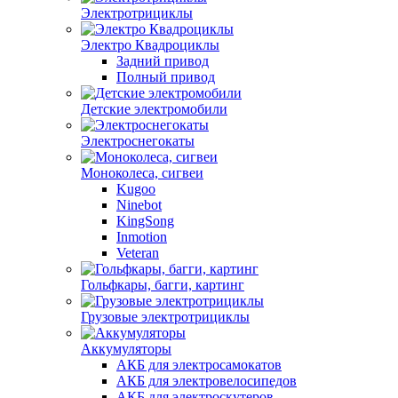
Электротрициклы
Электро Квадроциклы
Задний привод
Полный привод
Детские электромобили
Электроснегокаты
Моноколеса, сигвеи
Kugoo
Ninebot
KingSong
Inmotion
Veteran
Гольфкары, багги, картинг
Грузовые электротрициклы
Аккумуляторы
АКБ для электросамокатов
АКБ для электровелосипедов
АКБ для электроскутеров