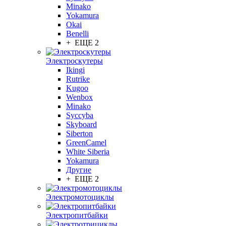
Minako
Yokamura
Okai
Benelli
+ ЕЩЕ 2
Электроскутеры
Ikingi
Rutrike
Kugoo
Wenbox
Minako
Syccyba
Skyboard
Siberton
GreenCamel
White Siberia
Yokamura
Другие
+ ЕЩЕ 2
Электромотоциклы
Электропитбайки