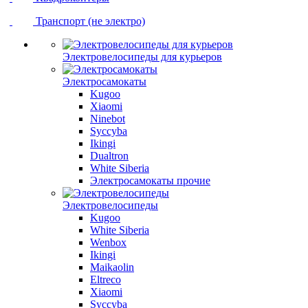
Транспорт (не электро)
Электровелосипеды для курьеров
Электросамокаты
Kugoo
Xiaomi
Ninebot
Syccyba
Ikingi
Dualtron
White Siberia
Электросамокаты прочие
Электровелосипеды
Kugoo
White Siberia
Wenbox
Ikingi
Maikaolin
Eltreco
Xiaomi
Syccyba