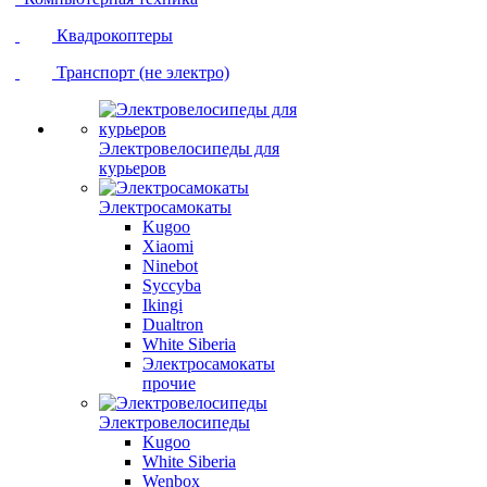
Квадрокоптеры
Транспорт (не электро)
Электровелосипеды для
курьеров
Электросамокаты
Kugoo
Xiaomi
Ninebot
Syccyba
Ikingi
Dualtron
White Siberia
Электросамокаты
прочие
Электровелосипеды
Kugoo
White Siberia
Wenbox