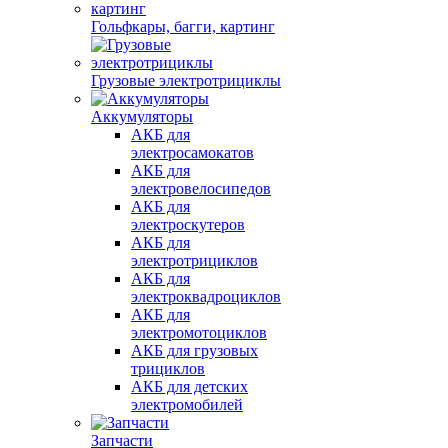
Гольфкары, багги, картинг
Грузовые электротрициклы
Аккумуляторы
АКБ для
электросамокатов
АКБ для
электровелосипедов
АКБ для
электроскутеров
АКБ для
электротрициклов
АКБ для
электроквадроциклов
АКБ для
электромотоциклов
АКБ для грузовых
трициклов
АКБ для детских
электромобилей
Запчасти