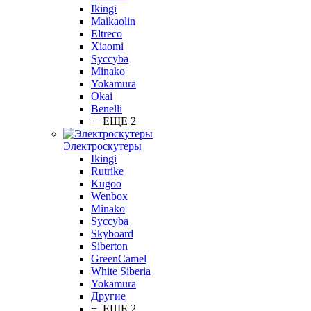
Ikingi
Maikaolin
Eltreco
Xiaomi
Syccyba
Minako
Yokamura
Okai
Benelli
+ ЕЩЕ 2
Электроскутеры
Ikingi
Rutrike
Kugoo
Wenbox
Minako
Syccyba
Skyboard
Siberton
GreenCamel
White Siberia
Yokamura
Другие
+ ЕЩЕ 2