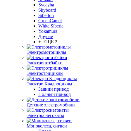
Syccyba
Skyboard
Siberton
GreenCamel
White Siberia
Yokamura
Другие
+ ЕЩЕ 2
Электромотоциклы
Электропитбайки
Электротрициклы
Электро Квадроциклы
Задний привод
Полный привод
Детские электромобили
Электроснегокаты
Моноколеса, сигвеи