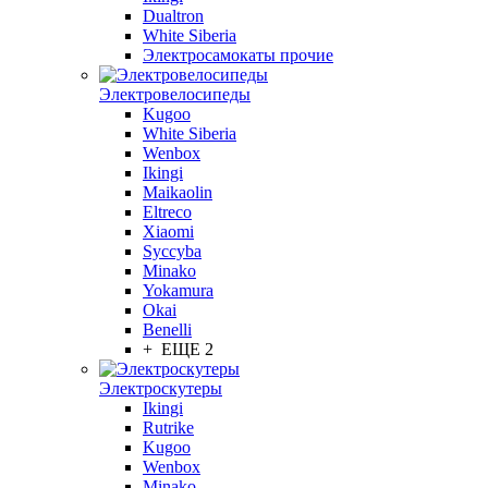
Dualtron
White Siberia
Электросамокаты прочие
Электровелосипеды
Kugoo
White Siberia
Wenbox
Ikingi
Maikaolin
Eltreco
Xiaomi
Syccyba
Minako
Yokamura
Okai
Benelli
+ ЕЩЕ 2
Электроскутеры
Ikingi
Rutrike
Kugoo
Wenbox
Minako