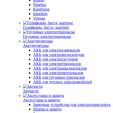
Kugoo
Ninebot
KingSong
Inmotion
Veteran
Гольфкары, багги, картинг
Грузовые электротрициклы
Аккумуляторы
АКБ для электросамокатов
АКБ для электровелосипедов
АКБ для электроскутеров
АКБ для электротрициклов
АКБ для электроквадроциклов
АКБ для электромотоциклов
АКБ для грузовых трициклов
АКБ для детских электромобилей
Запчасти
Аксессуары и защита
Зарядные устройства для электротранспорта
Шлема и защита