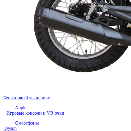
Бензиновый транспорт
Apple
Игровые консоли и VR очки
Смартфоны
Dyson