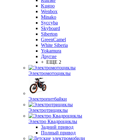
Rutrike
Kugoo
Wenbox
Minako
Syccyba
Skyboard
Siberton
GreenCamel
White Siberia
Yokamura
Другие
+ ЕЩЕ 2
Электромотоциклы
Электропитбайки
Электротрициклы
Электро Квадроциклы
Задний привод
Полный привод