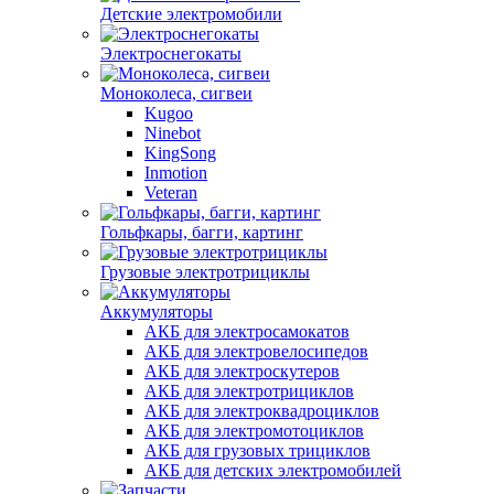
Детские электромобили
Электроснегокаты
Моноколеса, сигвеи
Kugoo
Ninebot
KingSong
Inmotion
Veteran
Гольфкары, багги, картинг
Грузовые электротрициклы
Аккумуляторы
АКБ для электросамокатов
АКБ для электровелосипедов
АКБ для электроскутеров
АКБ для электротрициклов
АКБ для электроквадроциклов
АКБ для электромотоциклов
АКБ для грузовых трициклов
АКБ для детских электромобилей