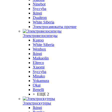
Ninebot
Syccyba
Ikingi
Dualtron
White Siberia
Электросамокаты прочие
Электровелосипеды
Kugoo
White Siberia
Wenbox
Ikingi
Maikaolin
Eltreco
Xiaomi
Syccyba
Minako
Yokamura
Okai
Benelli
+ ЕЩЕ 2
Электроскутеры
Ikingi