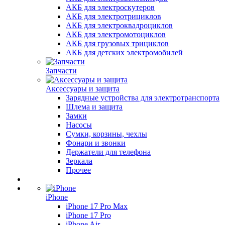
АКБ для электроскутеров
АКБ для электротрициклов
АКБ для электроквадроциклов
АКБ для электромотоциклов
АКБ для грузовых трициклов
АКБ для детских электромобилей
Запчасти
Аксессуары и защита
Зарядные устройства для электротранспорта
Шлема и защита
Замки
Насосы
Сумки, корзины, чехлы
Фонари и звонки
Держатели для телефона
Зеркала
Прочее
iPhone
iPhone 17 Pro Max
iPhone 17 Pro
iPhone Air