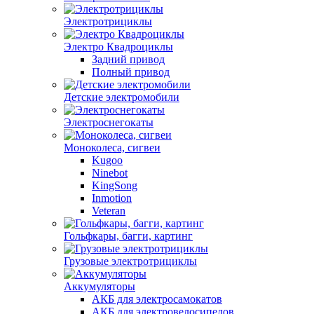
Электротрициклы
Электро Квадроциклы
Задний привод
Полный привод
Детские электромобили
Электроснегокаты
Моноколеса, сигвеи
Kugoo
Ninebot
KingSong
Inmotion
Veteran
Гольфкары, багги, картинг
Грузовые электротрициклы
Аккумуляторы
АКБ для электросамокатов
АКБ для электровелосипедов