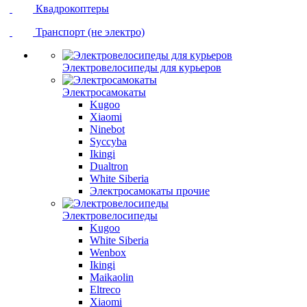
Квадрокоптеры
Транспорт (не электро)
Электровелосипеды для курьеров
Электросамокаты
Kugoo
Xiaomi
Ninebot
Syccyba
Ikingi
Dualtron
White Siberia
Электросамокаты прочие
Электровелосипеды
Kugoo
White Siberia
Wenbox
Ikingi
Maikaolin
Eltreco
Xiaomi