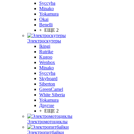
Syccyba
Minako
Yokamura
Okai
Benelli
+ ЕЩЕ 2
Электроскутеры
Ikingi
Rutrike
Kugoo
Wenbox
Minako
Syccyba
Skyboard
Siberton
GreenCamel
White Siberia
Yokamura
Другие
+ ЕЩЕ 2
Электромотоциклы
Электропитбайки