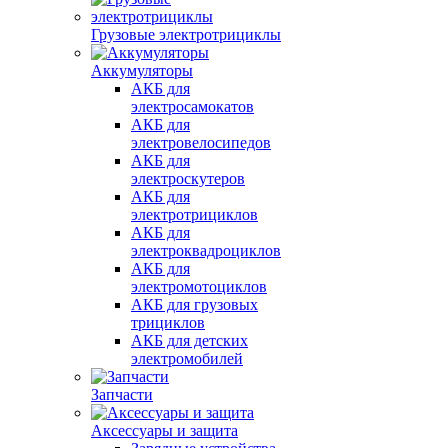
Грузовые электротрициклы
Аккумуляторы
АКБ для
электросамокатов
АКБ для
электровелосипедов
АКБ для
электроскутеров
АКБ для
электротрициклов
АКБ для
электроквадроциклов
АКБ для
электромотоциклов
АКБ для грузовых
трициклов
АКБ для детских
электромобилей
Запчасти
Аксессуары и защита