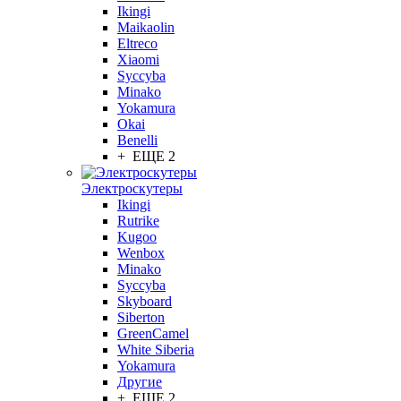
Ikingi
Maikaolin
Eltreco
Xiaomi
Syccyba
Minako
Yokamura
Okai
Benelli
+ ЕЩЕ 2
Электроскутеры
Ikingi
Rutrike
Kugoo
Wenbox
Minako
Syccyba
Skyboard
Siberton
GreenCamel
White Siberia
Yokamura
Другие
+ ЕЩЕ 2