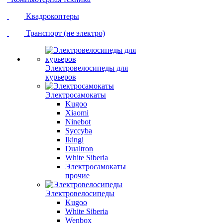
Квадрокоптеры
Транспорт (не электро)
Электровелосипеды для
курьеров
Электросамокаты
Kugoo
Xiaomi
Ninebot
Syccyba
Ikingi
Dualtron
White Siberia
Электросамокаты
прочие
Электровелосипеды
Kugoo
White Siberia
Wenbox