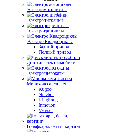
Электромотоциклы
Электропитбайки
Электротрициклы
Электро Квадроциклы
Задний привод
Полный привод
Детские электромобили
Электроснегокаты
Моноколеса, сигвеи
Kugoo
Ninebot
KingSong
Inmotion
Veteran
Гольфкары, багги, картинг