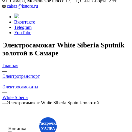
г. Самара, Московское шоссе 17, ТЦ Сила Спорта, 2 эт.
zakaz@kstore.ru
Вконтакте
Telegram
YouTube
Электросамокат White Siberia Sputnik
золотой в Самаре
Главная
—
Электротранспорт
—
Электросамокаты
—
White Siberia
—
Электросамокат White Siberia Sputnik золотой
Рассрочка
Новинка
ХАЛВА