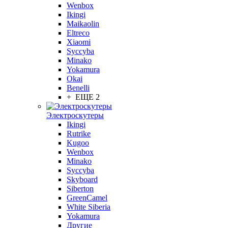
Wenbox
Ikingi
Maikaolin
Eltreco
Xiaomi
Syccyba
Minako
Yokamura
Okai
Benelli
+ ЕЩЕ 2
Электроскутеры
Ikingi
Rutrike
Kugoo
Wenbox
Minako
Syccyba
Skyboard
Siberton
GreenCamel
White Siberia
Yokamura
Другие