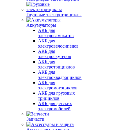
Грузовые электротрициклы
Аккумуляторы
АКБ для
электросамокатов
АКБ для
электровелосипедов
АКБ для
электроскутеров
АКБ для
электротрициклов
АКБ для
электроквадроциклов
АКБ для
электромотоциклов
АКБ для грузовых
трициклов
АКБ для детских
электромобилей
Запчасти
Аксессуары и защита