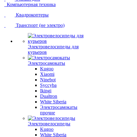
Компьютерная техника
Квадрокоптеры
Транспорт (не электро)
Электровелосипеды для
курьеров
Электросамокаты
Kugoo
Xiaomi
Ninebot
Syccyba
Ikingi
Dualtron
White Siberia
Электросамокаты
прочие
Электровелосипеды
Kugoo
White Siberia