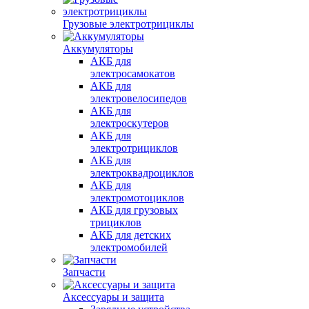
Грузовые электротрициклы
Аккумуляторы
АКБ для
электросамокатов
АКБ для
электровелосипедов
АКБ для
электроскутеров
АКБ для
электротрициклов
АКБ для
электроквадроциклов
АКБ для
электромотоциклов
АКБ для грузовых
трициклов
АКБ для детских
электромобилей
Запчасти
Аксессуары и защита