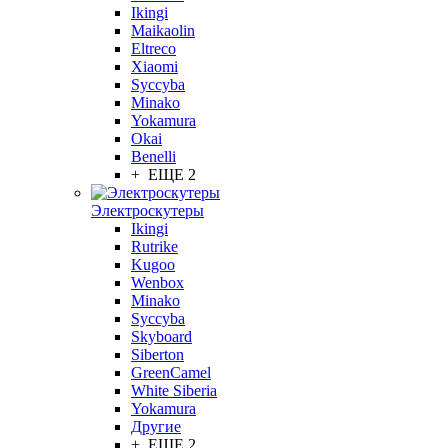
Ikingi
Maikaolin
Eltreco
Xiaomi
Syccyba
Minako
Yokamura
Okai
Benelli
+ ЕЩЕ 2
Электроскутеры
Ikingi
Rutrike
Kugoo
Wenbox
Minako
Syccyba
Skyboard
Siberton
GreenCamel
White Siberia
Yokamura
Другие
+ ЕЩЕ 2