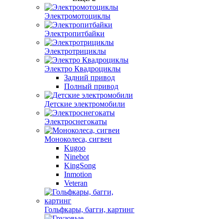
Электромотоциклы
Электропитбайки
Электротрициклы
Электро Квадроциклы
Задний привод
Полный привод
Детские электромобили
Электроснегокаты
Моноколеса, сигвеи
Kugoo
Ninebot
KingSong
Inmotion
Veteran
Гольфкары, багги, картинг