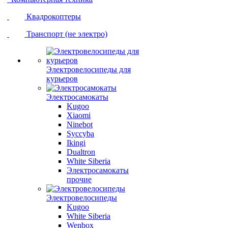
Квадрокоптеры
Транспорт (не электро)
Электровелосипеды для
курьеров
Электросамокаты
Kugoo
Xiaomi
Ninebot
Syccyba
Ikingi
Dualtron
White Siberia
Электросамокаты
прочие
Электровелосипеды
Kugoo
White Siberia
Wenbox