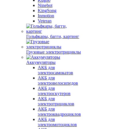
Kugoo
Ninebot
KingSong
Inmotion
Veteran
Гольфкары, багги, картинг
Грузовые электротрициклы
Аккумуляторы
АКБ для
электросамокатов
АКБ для
электровелосипедов
АКБ для
электроскутеров
АКБ для
электротрициклов
АКБ для
электроквадроциклов
АКБ для
электромотоциклов