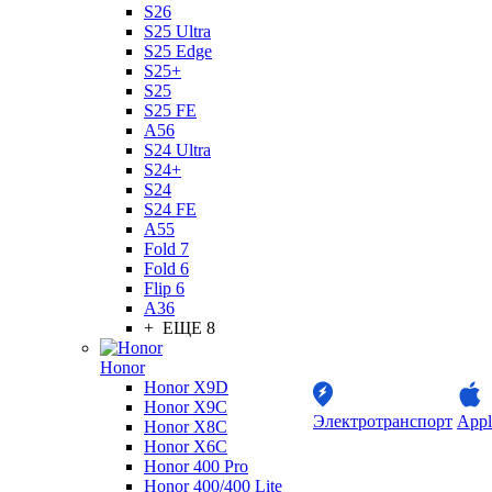
S26
S25 Ultra
S25 Edge
S25+
S25
S25 FE
A56
S24 Ultra
S24+
S24
S24 FE
A55
Fold 7
Fold 6
Flip 6
A36
+ ЕЩЕ 8
Honor
Honor X9D
Honor X9C
Электротранспорт
Appl
Honor X8C
Honor X6C
Honor 400 Pro
Honor 400/400 Lite