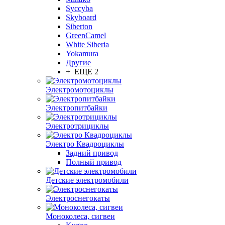
Syccyba
Skyboard
Siberton
GreenCamel
White Siberia
Yokamura
Другие
+ ЕЩЕ 2
Электромотоциклы
Электропитбайки
Электротрициклы
Электро Квадроциклы
Задний привод
Полный привод
Детские электромобили
Электроснегокаты
Моноколеса, сигвеи