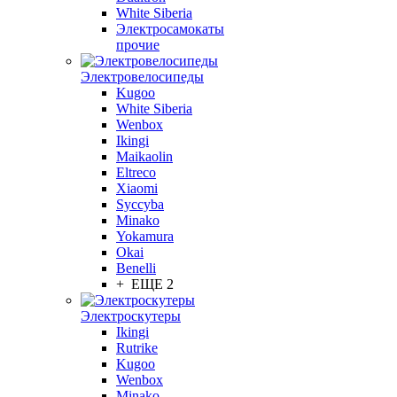
White Siberia
Электросамокаты
прочие
Электровелосипеды
Kugoo
White Siberia
Wenbox
Ikingi
Maikaolin
Eltreco
Xiaomi
Syccyba
Minako
Yokamura
Okai
Benelli
+ ЕЩЕ 2
Электроскутеры
Ikingi
Rutrike
Kugoo
Wenbox
Minako