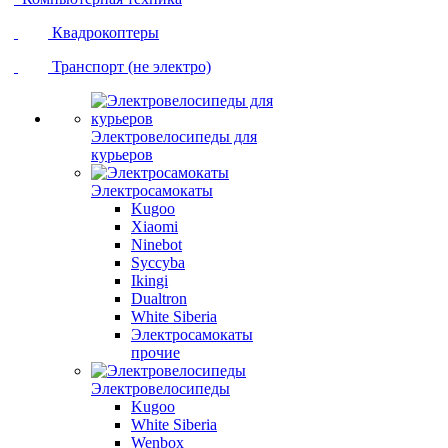
Квадрокоптеры
Транспорт (не электро)
Электровелосипеды для
курьеров
Электросамокаты
Kugoo
Xiaomi
Ninebot
Syccyba
Ikingi
Dualtron
White Siberia
Электросамокаты
прочие
Электровелосипеды
Kugoo
White Siberia
Wenbox