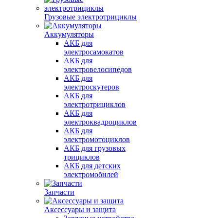
Грузовые электротрициклы
Аккумуляторы
АКБ для
электросамокатов
АКБ для
электровелосипедов
АКБ для
электроскутеров
АКБ для
электротрициклов
АКБ для
электроквадроциклов
АКБ для
электромотоциклов
АКБ для грузовых
трициклов
АКБ для детских
электромобилей
Запчасти
Аксессуары и защита