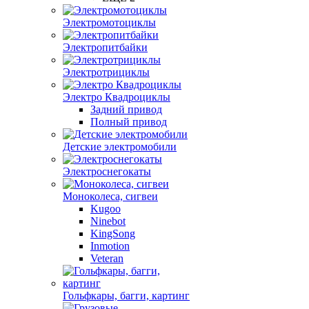
Электромотоциклы
Электропитбайки
Электротрициклы
Электро Квадроциклы
Задний привод
Полный привод
Детские электромобили
Электроснегокаты
Моноколеса, сигвеи
Kugoo
Ninebot
KingSong
Inmotion
Veteran
Гольфкары, багги, картинг