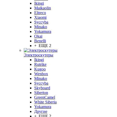
Ikingi
Maikaolin
Eltreco
Xiaomi
Syccyba
Minako
Yokamura
Okai
Benelli
+ ЕЩЕ 2
Электроскутеры
Ikingi
Rutrike
Kugoo
Wenbox
Minako
Syccyba
Skyboard
Siberton
GreenCamel
White Siberia
Yokamura
Другие
+ ЕЩЕ 2