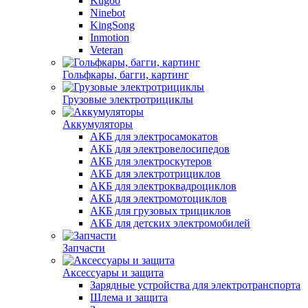
Kugoo
Ninebot
KingSong
Inmotion
Veteran
Гольфкары, багги, картинг
Грузовые электротрициклы
Аккумуляторы
АКБ для электросамокатов
АКБ для электровелосипедов
АКБ для электроскутеров
АКБ для электротрициклов
АКБ для электроквадроциклов
АКБ для электромотоциклов
АКБ для грузовых трициклов
АКБ для детских электромобилей
Запчасти
Аксессуары и защита
Зарядные устройства для электротранспорта
Шлема и защита