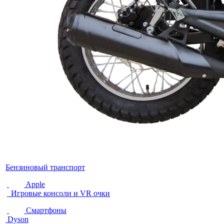
Бензиновый транспорт
Apple
Игровые консоли и VR очки
Смартфоны
Dyson