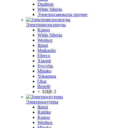
Dualtron
White Siberia
Электросамокаты прочие
Электровелосипеды
Kugoo
White Siberia
Wenbox
Ikingi
Maikaolin
Eltreco
Xiaomi
Syccyba
Minako
Yokamura
Okai
Benelli
+ ЕЩЕ 2
Электроскутеры
Ikingi
Rutrike
Kugoo
Wenbox
Minako