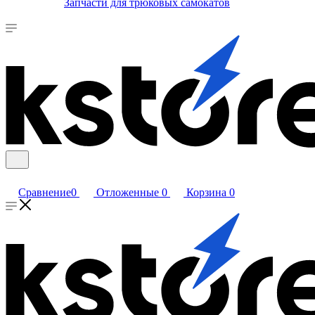
Запчасти для трюковых самокатов
Сравнение
0
Отложенные
0
Корзина
0