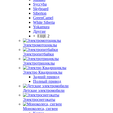
Syccyba
Skyboard
Siberton
GreenCamel
White Siberia
Yokamura
Другие
+ ЕЩЕ 2
Электромотоциклы
Электропитбайки
Электротрициклы
Электро Квадроциклы
Задний привод
Полный привод
Детские электромобили
Электроснегокаты
Моноколеса, сигвеи