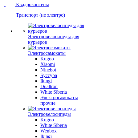
Квадрокоптеры
Транспорт (не электро)
Электровелосипеды для
курьеров
Электросамокаты
Kugoo
Xiaomi
Ninebot
Syccyba
Ikingi
Dualtron
White Siberia
Электросамокаты
прочие
Электровелосипеды
Kugoo
White Siberia
Wenbox
Ikingi