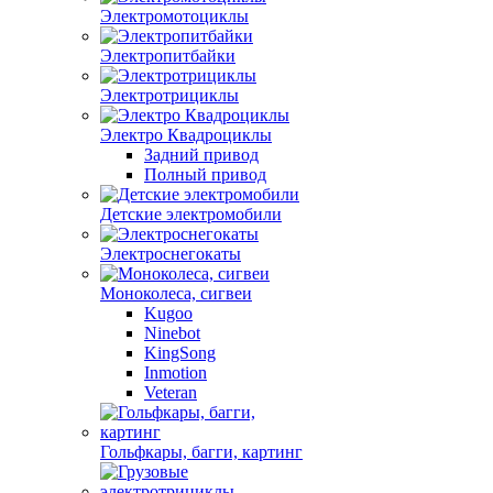
Электромотоциклы
Электропитбайки
Электротрициклы
Электро Квадроциклы
Задний привод
Полный привод
Детские электромобили
Электроснегокаты
Моноколеса, сигвеи
Kugoo
Ninebot
KingSong
Inmotion
Veteran
Гольфкары, багги, картинг