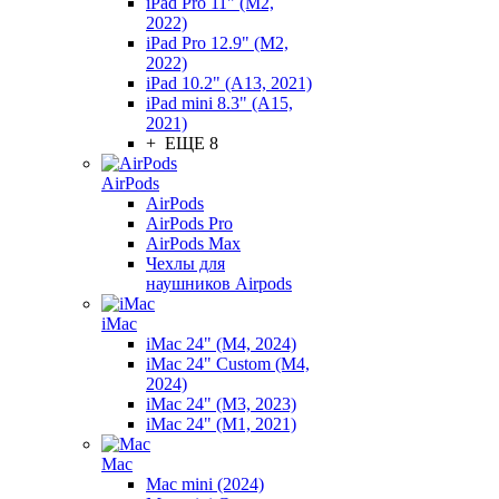
iPad Pro 11" (M2,
2022)
iPad Pro 12.9" (M2,
2022)
iPad 10.2" (A13, 2021)
iPad mini 8.3" (A15,
2021)
+ ЕЩЕ 8
AirPods
AirPods
AirPods Pro
AirPods Max
Чехлы для
наушников Airpods
iMac
iMac 24" (M4, 2024)
iMac 24" Custom (M4,
2024)
iMac 24" (M3, 2023)
iMac 24" (M1, 2021)
Mac
Mac mini (2024)