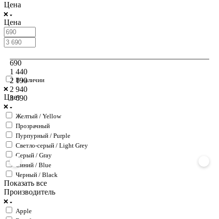
Цена
Цена
690
1 440
2 190
В наличии
2 940
Цвет
3 690
Желтый / Yellow
Прозрачный
Пурпурный / Purple
Светло-серый / Light Grey
Серый / Gray
Синий / Blue
Черный / Black
Показать все
Производитель
Apple