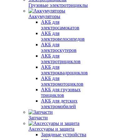
Грузовые электротрициклы
Аккумуляторы
АКБ для
электросамокатов
АКБ для
электровелосипедов
АКБ для
электроскутеров
АКБ для
электротрициклов
АКБ для
электроквадроциклов
АКБ для
электромотоциклов
АКБ для грузовых
трициклов
АКБ для детских
электромобилей
Запчасти
Аксессуары и защита
Зарядные устройства