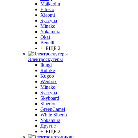
Maikaolin
Eltreco
Xiaomi
Syccyba
Minako
Yokamura
Okai
Benelli
+ ЕЩЕ 2
Электроскутеры
Ikingi
Rutrike
Kugoo
Wenbox
Minako
Syccyba
Skyboard
Siberton
GreenCamel
White Siberia
Yokamura
Другие
+ ЕЩЕ 2