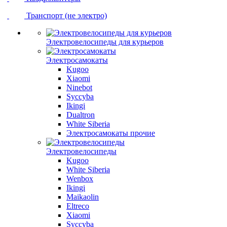
Транспорт (не электро)
Электровелосипеды для курьеров
Электросамокаты
Kugoo
Xiaomi
Ninebot
Syccyba
Ikingi
Dualtron
White Siberia
Электросамокаты прочие
Электровелосипеды
Kugoo
White Siberia
Wenbox
Ikingi
Maikaolin
Eltreco
Xiaomi
Syccyba