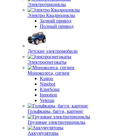
Электротрициклы
Электро Квадроциклы
Задний привод
Полный привод
Детские электромобили
Электроснегокаты
Моноколеса, сигвеи
Kugoo
Ninebot
KingSong
Inmotion
Veteran
Гольфкары, багги, картинг
Грузовые электротрициклы
Аккумуляторы