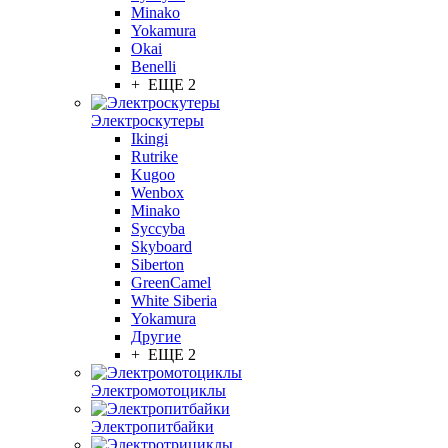
Minako
Yokamura
Okai
Benelli
+ ЕЩЕ 2
Электроскутеры
Ikingi
Rutrike
Kugoo
Wenbox
Minako
Syccyba
Skyboard
Siberton
GreenCamel
White Siberia
Yokamura
Другие
+ ЕЩЕ 2
Электромотоциклы
Электропитбайки