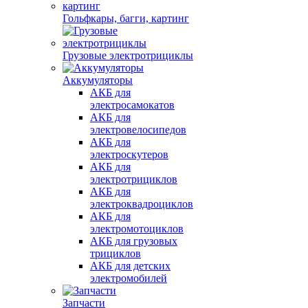
Гольфкары, багги, картинг
Грузовые электротрициклы
Аккумуляторы
АКБ для
электросамокатов
АКБ для
электровелосипедов
АКБ для
электроскутеров
АКБ для
электротрициклов
АКБ для
электроквадроциклов
АКБ для
электромотоциклов
АКБ для грузовых
трициклов
АКБ для детских
электромобилей
Запчасти