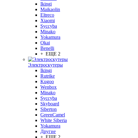
Ikingi
Maikaolin
Eltreco
Xiaomi
Syccyba
Minako
Yokamura
Okai
Benelli
+ ЕЩЕ 2
Электроскутеры
Ikingi
Rutrike
Kugoo
Wenbox
Minako
Syccyba
Skyboard
Siberton
GreenCamel
White Siberia
Yokamura
Другие
+ ЕЩЕ 2