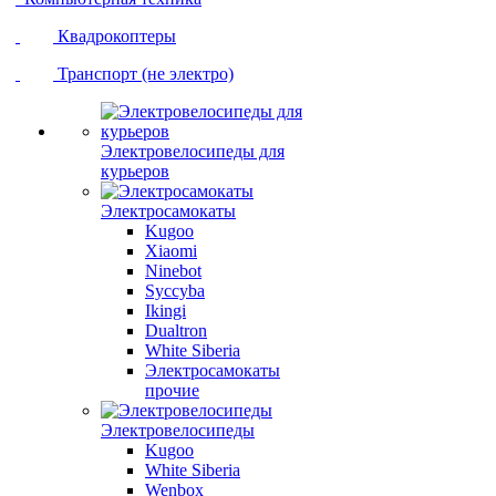
Квадрокоптеры
Транспорт (не электро)
Электровелосипеды для
курьеров
Электросамокаты
Kugoo
Xiaomi
Ninebot
Syccyba
Ikingi
Dualtron
White Siberia
Электросамокаты
прочие
Электровелосипеды
Kugoo
White Siberia
Wenbox