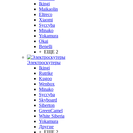
Ikingi
Maikaolin
Eltreco
Xiaomi
Syccyba
Minako
Yokamura
Okai
Benelli
+ ЕЩЕ 2
Электроскутеры
Ikingi
Rutrike
Kugoo
Wenbox
Minako
Syccyba
Skyboard
Siberton
GreenCamel
White Siberia
Yokamura
Другие
+ ЕЩЕ 2