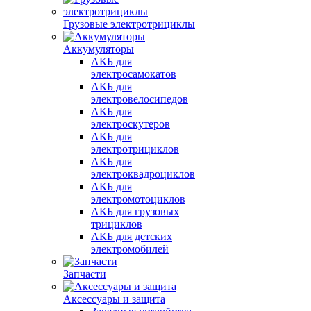
Грузовые электротрициклы
Аккумуляторы
АКБ для
электросамокатов
АКБ для
электровелосипедов
АКБ для
электроскутеров
АКБ для
электротрициклов
АКБ для
электроквадроциклов
АКБ для
электромотоциклов
АКБ для грузовых
трициклов
АКБ для детских
электромобилей
Запчасти
Аксессуары и защита