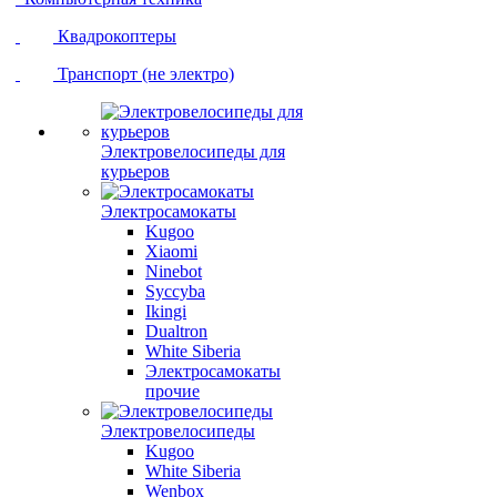
Квадрокоптеры
Транспорт (не электро)
Электровелосипеды для
курьеров
Электросамокаты
Kugoo
Xiaomi
Ninebot
Syccyba
Ikingi
Dualtron
White Siberia
Электросамокаты
прочие
Электровелосипеды
Kugoo
White Siberia
Wenbox