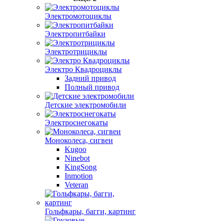
Электромотоциклы
Электропитбайки
Электротрициклы
Электро Квадроциклы
Задний привод
Полный привод
Детские электромобили
Электроснегокаты
Моноколеса, сигвеи
Kugoo
Ninebot
KingSong
Inmotion
Veteran
Гольфкары, багги, картинг