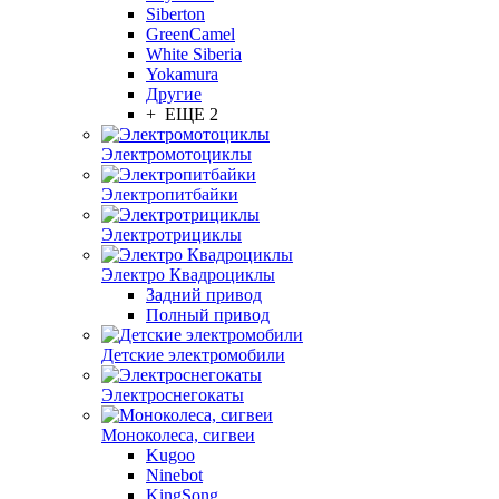
Siberton
GreenCamel
White Siberia
Yokamura
Другие
+ ЕЩЕ 2
Электромотоциклы
Электропитбайки
Электротрициклы
Электро Квадроциклы
Задний привод
Полный привод
Детские электромобили
Электроснегокаты
Моноколеса, сигвеи
Kugoo
Ninebot
KingSong