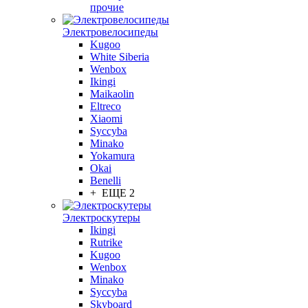
прочие
Электровелосипеды
Kugoo
White Siberia
Wenbox
Ikingi
Maikaolin
Eltreco
Xiaomi
Syccyba
Minako
Yokamura
Okai
Benelli
+ ЕЩЕ 2
Электроскутеры
Ikingi
Rutrike
Kugoo
Wenbox
Minako
Syccyba
Skyboard