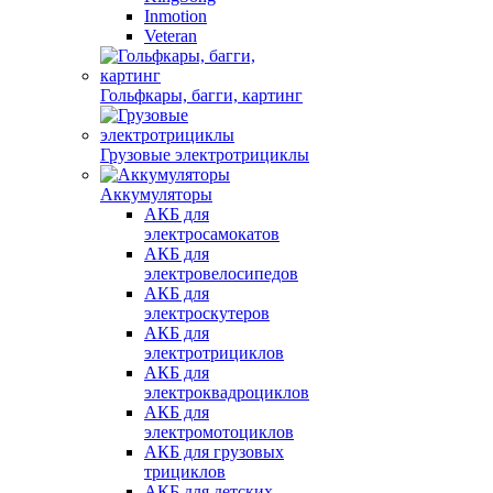
Inmotion
Veteran
Гольфкары, багги, картинг
Грузовые электротрициклы
Аккумуляторы
АКБ для
электросамокатов
АКБ для
электровелосипедов
АКБ для
электроскутеров
АКБ для
электротрициклов
АКБ для
электроквадроциклов
АКБ для
электромотоциклов
АКБ для грузовых
трициклов
АКБ для детских