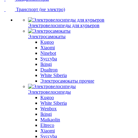
Транспорт (не электро)
Электровелосипеды для курьеров
Электросамокаты
Kugoo
Xiaomi
Ninebot
Syccyba
Ikingi
Dualtron
White Siberia
Электросамокаты прочие
Электровелосипеды
Kugoo
White Siberia
Wenbox
Ikingi
Maikaolin
Eltreco
Xiaomi
Syccyba