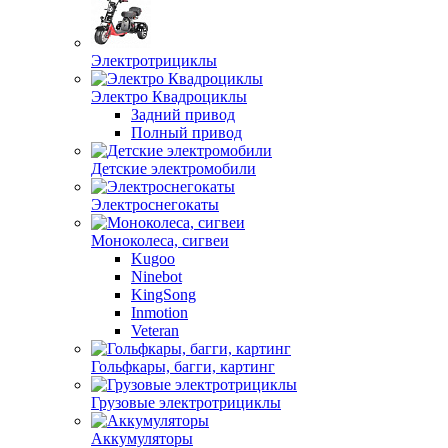
Электротрициклы
Электро Квадроциклы
Задний привод
Полный привод
Детские электромобили
Электроснегокаты
Моноколеса, сигвеи
Kugoo
Ninebot
KingSong
Inmotion
Veteran
Гольфкары, багги, картинг
Грузовые электротрициклы
Аккумуляторы