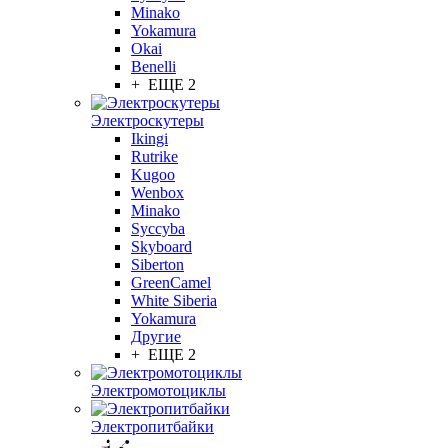
Minako
Yokamura
Okai
Benelli
+ ЕЩЕ 2
Электроскутеры
Ikingi
Rutrike
Kugoo
Wenbox
Minako
Syccyba
Skyboard
Siberton
GreenCamel
White Siberia
Yokamura
Другие
+ ЕЩЕ 2
Электромотоциклы
Электропитбайки