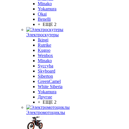
Minako
Yokamura
Okai
Benelli
+ ЕЩЕ 2
Электроскутеры
Ikingi
Rutrike
Kugoo
Wenbox
Minako
Syccyba
Skyboard
Siberton
GreenCamel
White Siberia
Yokamura
Другие
+ ЕЩЕ 2
Электромотоциклы