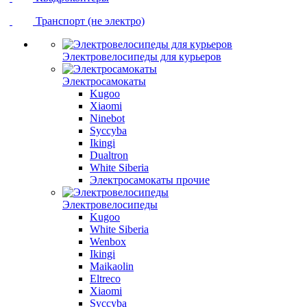
Транспорт (не электро)
Электровелосипеды для курьеров
Электросамокаты
Kugoo
Xiaomi
Ninebot
Syccyba
Ikingi
Dualtron
White Siberia
Электросамокаты прочие
Электровелосипеды
Kugoo
White Siberia
Wenbox
Ikingi
Maikaolin
Eltreco
Xiaomi
Syccyba