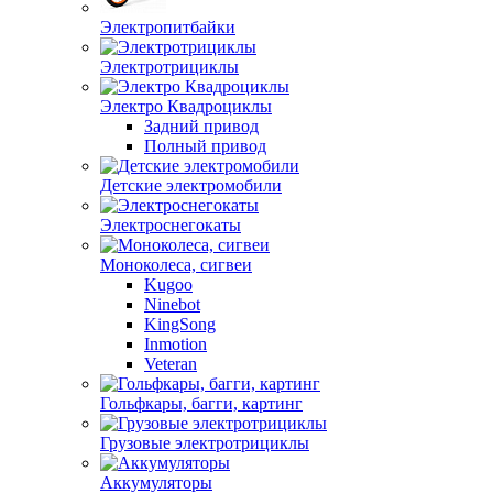
Электропитбайки
Электротрициклы
Электро Квадроциклы
Задний привод
Полный привод
Детские электромобили
Электроснегокаты
Моноколеса, сигвеи
Kugoo
Ninebot
KingSong
Inmotion
Veteran
Гольфкары, багги, картинг
Грузовые электротрициклы
Аккумуляторы