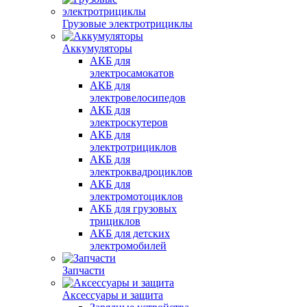
Грузовые электротрициклы
Аккумуляторы
АКБ для
электросамокатов
АКБ для
электровелосипедов
АКБ для
электроскутеров
АКБ для
электротрициклов
АКБ для
электроквадроциклов
АКБ для
электромотоциклов
АКБ для грузовых
трициклов
АКБ для детских
электромобилей
Запчасти
Аксессуары и защита