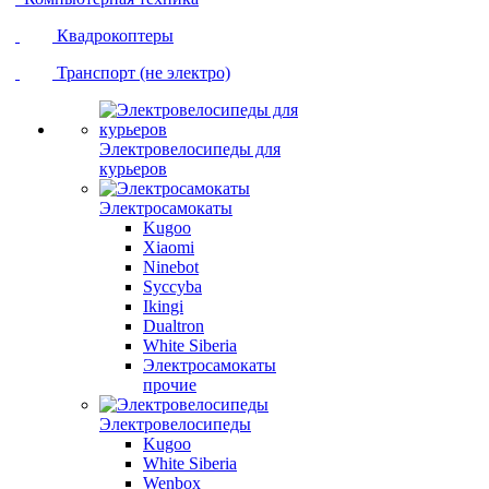
Квадрокоптеры
Транспорт (не электро)
Электровелосипеды для
курьеров
Электросамокаты
Kugoo
Xiaomi
Ninebot
Syccyba
Ikingi
Dualtron
White Siberia
Электросамокаты
прочие
Электровелосипеды
Kugoo
White Siberia
Wenbox