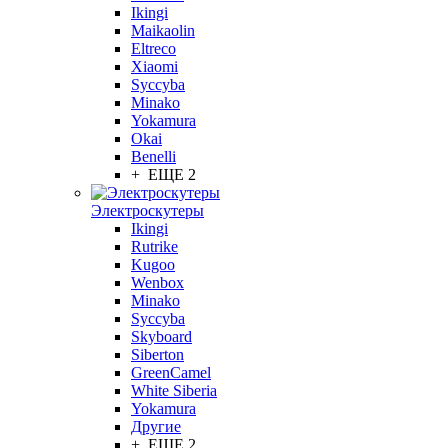
Ikingi
Maikaolin
Eltreco
Xiaomi
Syccyba
Minako
Yokamura
Okai
Benelli
+ ЕЩЕ 2
Электроскутеры
Ikingi
Rutrike
Kugoo
Wenbox
Minako
Syccyba
Skyboard
Siberton
GreenCamel
White Siberia
Yokamura
Другие
+ ЕЩЕ 2