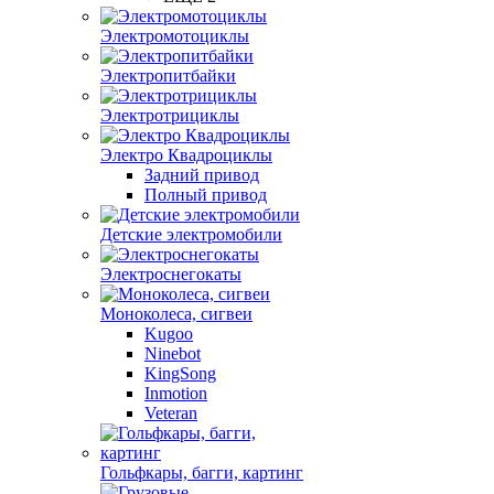
Электромотоциклы
Электропитбайки
Электротрициклы
Электро Квадроциклы
Задний привод
Полный привод
Детские электромобили
Электроснегокаты
Моноколеса, сигвеи
Kugoo
Ninebot
KingSong
Inmotion
Veteran
Гольфкары, багги, картинг