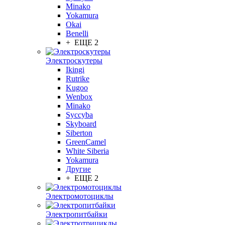
Minako
Yokamura
Okai
Benelli
+ ЕЩЕ 2
Электроскутеры
Ikingi
Rutrike
Kugoo
Wenbox
Minako
Syccyba
Skyboard
Siberton
GreenCamel
White Siberia
Yokamura
Другие
+ ЕЩЕ 2
Электромотоциклы
Электропитбайки