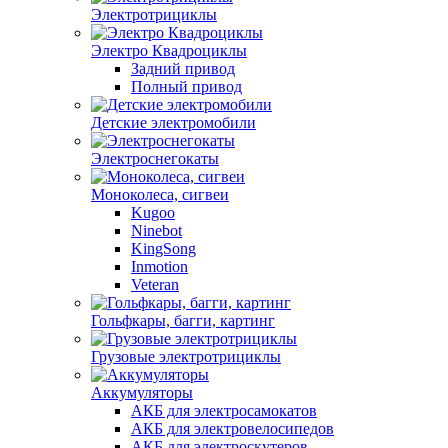
Электротрициклы
Электро Квадроциклы
Задний привод
Полный привод
Детские электромобили
Электроснегокаты
Моноколеса, сигвеи
Kugoo
Ninebot
KingSong
Inmotion
Veteran
Гольфкары, багги, картинг
Грузовые электротрициклы
Аккумуляторы
АКБ для электросамокатов
АКБ для электровелосипедов
АКБ для электроскутеров