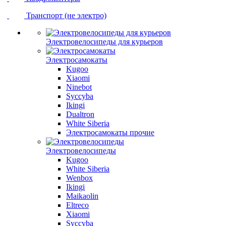
Транспорт (не электро)
Электровелосипеды для курьеров
Электросамокаты
Kugoo
Xiaomi
Ninebot
Syccyba
Ikingi
Dualtron
White Siberia
Электросамокаты прочие
Электровелосипеды
Kugoo
White Siberia
Wenbox
Ikingi
Maikaolin
Eltreco
Xiaomi
Syccyba