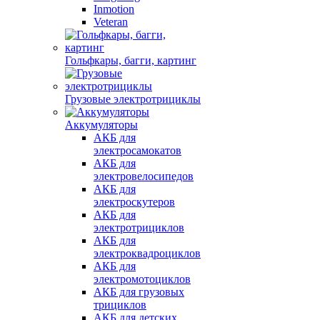
Inmotion
Veteran
Гольфкары, багги, картинг
Грузовые электротрициклы
Аккумуляторы
АКБ для
электросамокатов
АКБ для
электровелосипедов
АКБ для
электроскутеров
АКБ для
электротрициклов
АКБ для
электроквадроциклов
АКБ для
электромотоциклов
АКБ для грузовых
трициклов
АКБ для детских