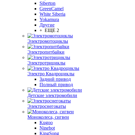
Siberton
GreenCamel
White Siberia
Yokamura
Другие
+ ЕЩЕ 2
Электромотоциклы
Электропитбайки
Электротрициклы
Электро Квадроциклы
Задний привод
Полный привод
Детские электромобили
Электроснегокаты
Моноколеса, сигвеи
Kugoo
Ninebot
KingSong