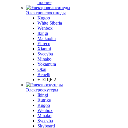
прочие
Электровелосипеды
Kugoo
White Siberia
Wenbox
Ikingi
Maikaolin
Eltreco
Xiaomi
Syccyba
Minako
Yokamura
Okai
Benelli
+ ЕЩЕ 2
Электроскутеры
Ikingi
Rutrike
Kugoo
Wenbox
Minako
Syccyba
Skyboard